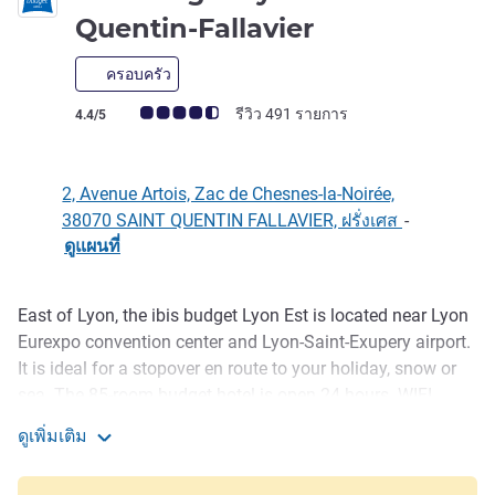
2 ดาว
Quentin-Fallavier
ครอบครัว
คะแนนความคิดเห็นจากแขก (เรทติ้งบน ALL)
รีวิว 491 รายการ
4.4/5
2, Avenue Artois, Zac de Chesnes-la-Noirée,
38070 SAINT QUENTIN FALLAVIER, ฝรั่งเศส
-
ดูแผนที่
East of Lyon, the ibis budget Lyon Est is located near Lyon
รายละเอียด
Eurexpo convention center and Lyon-Saint-Exupery airport.
It is ideal for a stopover en route to your holiday, snow or
sea. The 85-room budget hotel is open 24 hours. WIFI
access is free and unlimited throughout the hotel with
ดูเพิ่มเติม
satellite TV and individual air conditioning. Closed, free car
ibis budget Lyon Est Saint-Quentin-Fallavier
park. An ideal hotel to discover Lyon and its surroundings