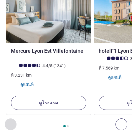
4 ดาว
Mercure Lyon Est Villefontaine
hotelF1 Lyon 
คะแนนความคิดเห็
3
คะแนนความคิดเห็นจากแขก (เรทติ้งบน ALL)
รีวิว รายการ
4.4/5
(1341
)
ที่
7.569
km
ที่
3.231
km
ดูแผนที่
ดูแผนที่
ดูโรงแรม
ดู
หน้า
1
จาก
2
, สถานประกอบการอื่นของเราที่อยู่ใกล้เคียง 1 :, ส
ก่อนหน้า - สถานประกอบการอื่นของเราที่อยู่ใกล้เคียง
ถัด