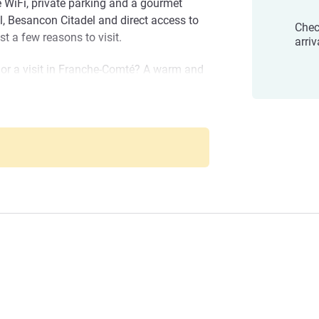
e WiFi, private parking and a gourmet
l, Besancon Citadel and direct access to
Chec
st a few reasons to visit.
arriv
or a visit in Franche-Comté? A warm and
is budget Besançon Nord École Valentin,
e you have a pleasant stay. See you soon!
d Ecole Valentin
รโรงแรม