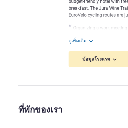
budget-friendly hotel with fre
breakfast. The Jura Wine Trai
EuroVelo cycling routes are ju
Organizing a work meeting 
dynamic team await at the ib
ดูเพิ่มเติม
who will be on hand to ensur
ibis budget Besancon Nor
Abdoulaye KABA ฝ่ายบริหา
ข้อมูลโรงแรม
ที่พักของเรา