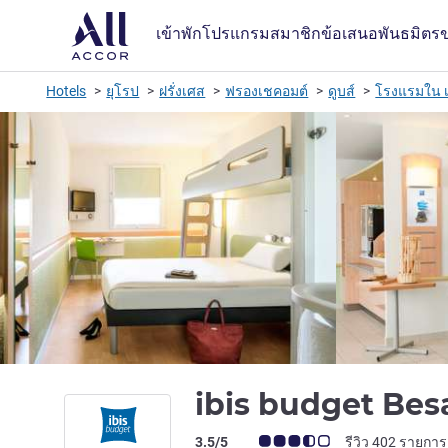
เข้าพัก
โปรแกรมสมาชิก
ข้อเสนอ
พันธมิตร
Hotels
ยุโรป
ฝรั่งเศส
ฟรองเชคอมต์
ดูบส์
โรงแรมใน 
ibis budget Bes
คะแนนความคิดเห็นจากแขก (เรทติ้งบน A
3.5/5
รีวิว 402 รายการ