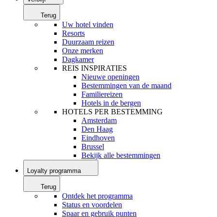
Terug
Uw hotel vinden
Resorts
Duurzaam reizen
Onze merken
Dagkamer
REIS INSPIRATIES
Nieuwe openingen
Bestemmingen van de maand
Familiereizen
Hotels in de bergen
HOTELS PER BESTEMMING
Amsterdam
Den Haag
Eindhoven
Brussel
Bekijk alle bestemmingen
Loyalty programma
Terug
Ontdek het programma
Status en voordelen
Spaar en gebruik punten