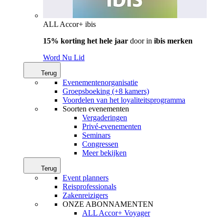
ALL Accor+ ibis
15% korting het hele jaar
door in
ibis merken
Word Nu Lid
Terug
Evenementenorganisatie
Groepsboeking (+8 kamers)
Voordelen van het loyaliteitsprogramma
Soorten evenementen
Vergaderingen
Privé-evenementen
Seminars
Congressen
Meer bekijken
Terug
Event planners
Reisprofessionals
Zakenreizigers
ONZE ABONNAMENTEN
ALL Accor+ Voyager