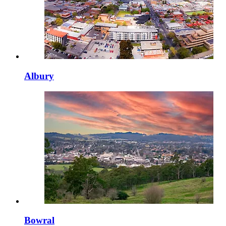
Albury
Bowral