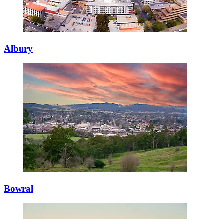
Albury
Bowral