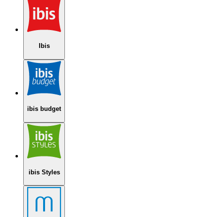
Ibis
ibis budget
ibis Styles