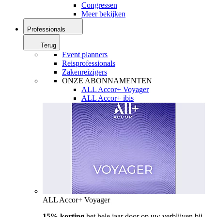
Congressen
Meer bekijken
Professionals
Terug
Event planners
Reisprofessionals
Zakenreizigers
ONZE ABONNAMENTEN
ALL Accor+ Voyager
ALL Accor+ ibis
ALL Accor+ Voyager
15% korting
het hele jaar door op uw verblijven bij