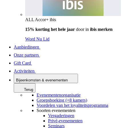
ALL Accor+ ibis
15% korting het hele jaar
door in
ibis merken
Word Nu Lid
Aanbiedingen
Onze partners
Gift Card
Activiteiten
Bijeenkomsten & evenementen
Terug
Evenementenorganisatie
Groepsboeking (+8 kamers)
Voordelen van het loyaliteitsprogramma
Soorten evenementen
Vergaderingen
Privé-evenementen
Seminars