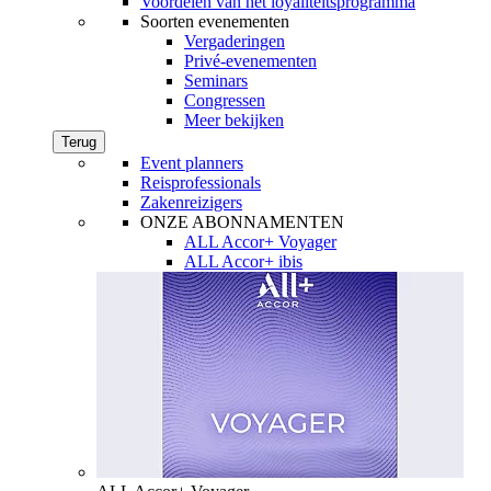
Voordelen van het loyaliteitsprogramma
Soorten evenementen
Vergaderingen
Privé-evenementen
Seminars
Congressen
Meer bekijken
Terug
Event planners
Reisprofessionals
Zakenreizigers
ONZE ABONNAMENTEN
ALL Accor+ Voyager
ALL Accor+ ibis