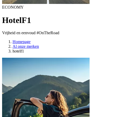
ECONOMY
HotelF1
Vrijheid en eenvoud #OnTheRoad
Homepage
Al onze merken
hotelf1