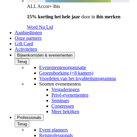
ALL Accor+ ibis
15% korting het hele jaar
door in
ibis merken
Word Nu Lid
Aanbiedingen
Onze partners
Gift Card
Activiteiten
Bijeenkomsten & evenementen
Terug
Evenementenorganisatie
Groepsboeking (+8 kamers)
Voordelen van het loyaliteitsprogramma
Soorten evenementen
Vergaderingen
Privé-evenementen
Seminars
Congressen
Meer bekijken
Professionals
Terug
Event planners
Reisprofessionals