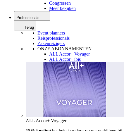
Congressen
Meer bekijken
Professionals
Terug
Event planners
Reisprofessionals
Zakenreizigers
ONZE ABONNAMENTEN
ALL Accor+ Voyager
ALL Accor+ ibis
ALL Accor+ Voyager
15% korting
het hele jaar door op uw verblijven bij