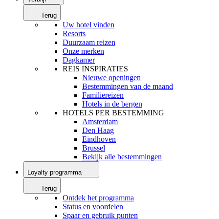
Terug
Uw hotel vinden
Resorts
Duurzaam reizen
Onze merken
Dagkamer
REIS INSPIRATIES
Nieuwe openingen
Bestemmingen van de maand
Familiereizen
Hotels in de bergen
HOTELS PER BESTEMMING
Amsterdam
Den Haag
Eindhoven
Brussel
Bekijk alle bestemmingen
Loyalty programma
Terug
Ontdek het programma
Status en voordelen
Spaar en gebruik punten