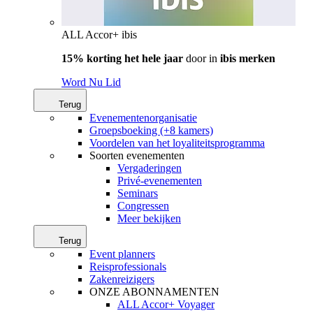
ALL Accor+ ibis
15% korting het hele jaar
door in
ibis merken
Word Nu Lid
Terug
Evenementenorganisatie
Groepsboeking (+8 kamers)
Voordelen van het loyaliteitsprogramma
Soorten evenementen
Vergaderingen
Privé-evenementen
Seminars
Congressen
Meer bekijken
Terug
Event planners
Reisprofessionals
Zakenreizigers
ONZE ABONNAMENTEN
ALL Accor+ Voyager