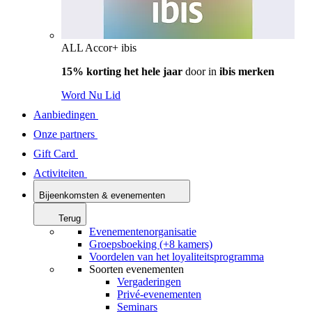
ALL Accor+ ibis
15% korting het hele jaar
door in
ibis merken
Word Nu Lid
Aanbiedingen
Onze partners
Gift Card
Activiteiten
Bijeenkomsten & evenementen
Terug
Evenementenorganisatie
Groepsboeking (+8 kamers)
Voordelen van het loyaliteitsprogramma
Soorten evenementen
Vergaderingen
Privé-evenementen
Seminars