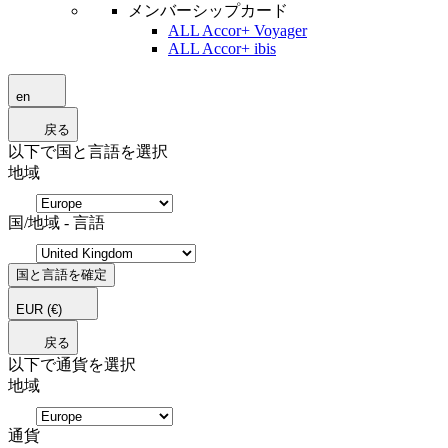
メンバーシップカード
ALL Accor+ Voyager
ALL Accor+ ibis
en
戻る
以下で国と言語を選択
地域
国/地域 - 言語
国と言語を確定
EUR
(€)
戻る
以下で通貨を選択
地域
通貨