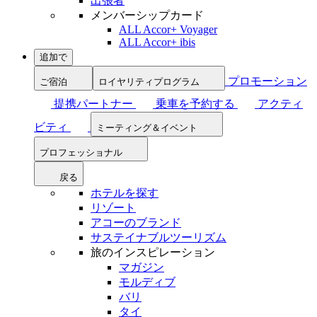
出張者
メンバーシップカード
ALL Accor+ Voyager
ALL Accor+ ibis
追加で
プロモーション
ご宿泊
ロイヤリティプログラム
提携パートナー
乗車を予約する
アクティ
ビティ
ミーティング＆イベント
プロフェッショナル
戻る
ホテルを探す
リゾート
アコーのブランド
サステイナブルツーリズム
旅のインスピレーション
マガジン
モルディブ
バリ
タイ