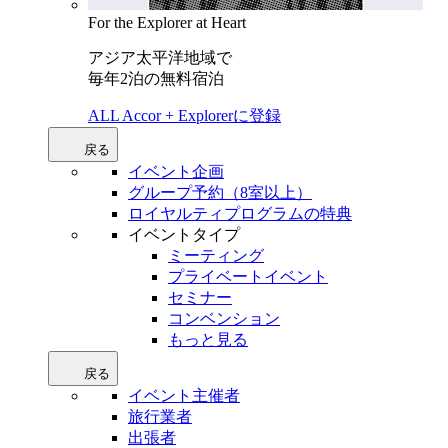
For the Explorer at Heart
アジア太平洋地域で
毎年2泊の無料宿泊
ALL Accor + Explorerに登録
戻る
イベント企画
グループ予約（8室以上）
ロイヤルティプログラムの特典
イベントタイプ
ミーティング
プライベートイベント
セミナー
コンベンション
もっと見る
戻る
イベント主催者
旅行業者
出張者