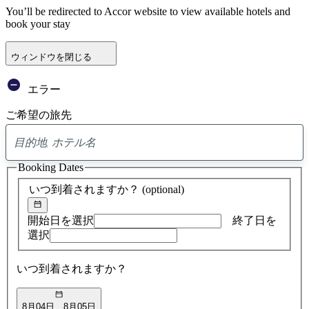
You’ll be redirected to Accor website to view available hotels and
book your stay
ウィンドウを閉じる
エラー
ご希望の旅先
0
ア
Booking Dates
ド
バ
いつ到着されますか？
(optional)
イ
ス
の
開始日を選択
終了日を
検
選択
索
結
いつ到着されますか？
果
8月04日
8月05日