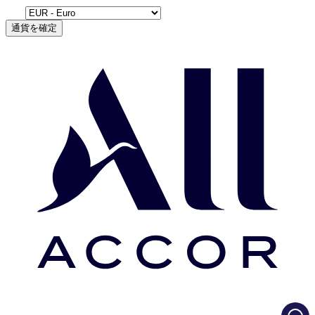
通貨を確定
Load