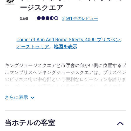
5 つ星
ージスクエア
お客さまの声 (確認済みレビュー アコーホテルズ)
3,691 件のレビュー
3.6/5
Corner of Ann And Roma Streets, 4000 ブリスベン,
オーストラリア
-
地図を表示
キングジョージスクエアと市庁舎の向かい側に位置するプ
説明
ルマンブリスベンキングジョージスクエアは、ブリスベン
のビジネス街の中心部という便利なロケーションを誇りま
す。ブリスベンの素晴らしい 5 つ星ホテルは、多くの主
要な観光スポットのすぐそばにあり、近郊のセントラル駅
さらに表示
やローマストリート駅からバス、フェリー、電車をご利用
プルマンブリスベンキングジョージスクエア
いただけます。クイーンストリートモールやローマストリ
ートパークランドは徒歩圏内です。レストランやバーが軒
当ホテルの客室
を連ねるサウスバンクやイーグルストリートピアも近くに
あります。