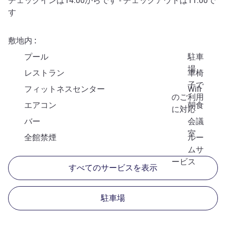
チェックインは
14:00
からです - チェックアウトは
11:00
で
す
敷地内
プール
駐車
場
レストラン
車椅
子で
フィットネスセンター
Wifi
のご利用
エアコン
朝食
に対応
バー
会議
室
全館禁煙
ルー
ムサ
ービス
すべてのサービスを表示
駐車場