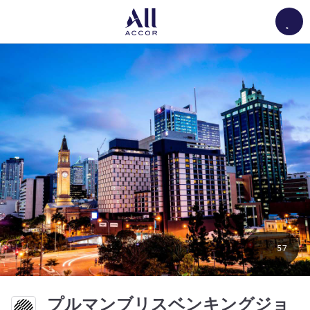
Load
57
プルマンブリスベンキングジョ