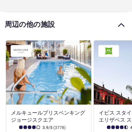
周辺の他の施設
メルキュールブリスベンキング
イビス スタイ
4 つ星
ジョージスクエア
エリザベス 
お客さまの声 (確認済みレビュー アコーホテルズ)
件のレビュー
お客さまの声 (確
3.9/5
(3778
)
4