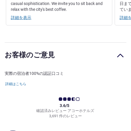
casual sophistication. We invite you to sit back and
日まで
relax with the city's best coffee.
てい
詳細を表示
詳細
お客様のご意見
実際の宿泊者100%の認証口コミ
詳細はこちら
3.6/5
確認済みレビュー アコーホテルズ
3,691 件のレビュー