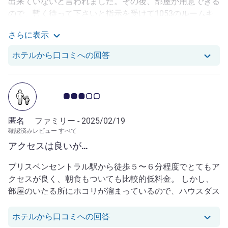
出来ていないと言われました。その後、部屋が用意できる
ので、暫く待って下さいと指示を受けて1053のルームキ
ーを受け取り部屋へ。荷物を整理している際に、エアーコ
さらに表示
ンディションが動いていない事に気づき、フロントに電
Akira F. さんによるその他のレビューを見る
話。担当者が部屋にきて、修理が必要とつげられる。暫く
Akira F. さんのレビューへの
ホテルから口コミへの回答
して、フロントから電話がはいり、14時に再度チェック
インして欲しい、その際バルコニー付きの部屋を用意する
と連絡。14時に再度チェックイン760のルームキーを受け
お客さまの声 3.0/5
取る。部屋は、普通の部屋で、フロントに行き、話しが違
うとフロント女性に話すと、バルコニー付きの部屋を出す
匿名
ファミリー -
2025/02/19
と言う事は、言っていない。誰が言ったのかと言われ、最
確認済みレビュー すべて
後には、エイジニアとありえない事を言い出した。この女
アクセスは良いが…
性は、呆れながら、マネージャーに相談すると、ミッシェ
ルを連れてきた。当初ミッシェルも出来ませんの一点ばり
ブリスベンセントラル駅から徒歩５〜６分程度でとてもア
だった。実は、1053ルームは、部屋の掃除も出来ていな
クセスが良く、朝食もついても比較的低料金。 しかし、
かった。部屋には、コーラの空き缶が。我々は、その写真
部屋のいたる所にホコリが溜まっているので、ハウスダス
をミッシェルに見せるて、急に態度を変え、謝り、バルコ
トなどのアレルギー持ちの人は控えた方が良いかも。
ニー付きルーム451のキーを出してくれた。これで話しが
null さんのレビューへのホテ
ホテルから口コミへの回答
終われば良かったが、この451ルームも掃除がされていな