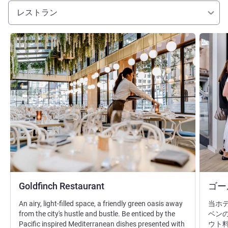
レストラン
詳細を表示
詳細を表
Goldfinch Restaurant
ゴー
An airy, light-filled space, a friendly green oasis away
当ホ
from the city's hustle and bustle. Be enticed by the
ベン
Pacific inspired Mediterranean dishes presented with
ウト