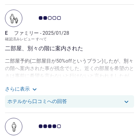
かった。部屋に呑んだ後のビール瓶2本、呑んでないビー
ル瓶1本。ここまで来ると、嫌がらせ行為。そこで、ミッ
お客さまの声 2.0/5
シェルに部屋迄来てもらう。ミッシェルと話しをして明日
11時に別の部屋を出してもらう事になった。翌日フロン
トに行き話しをしたら、全く話しが通っていない。最初
E
ファミリー -
2025/01/28
確認済みレビュー すべて
600台の部屋をどうかと言ってきたので、もうすこし、上
の階は、ないかと言ったら、951を出してきた。その後
二部屋、別々の階に案内された
も、部屋の掃除を電話で13時に依頼して、来たのが16
二部屋予約(二部屋目が50%offというプラン)したが、別々
時。ミッシェルは、ワインを出す、夕食を出すと言ってく
の階へ案内された事が残念でした。近くの部屋を希望のと
れたが、我々は、クレームを付けて物をもらう人間ではな
きは事前に希望を言わないと行けないと言われましたが、
い。我々は、ミッシェルには、感謝してるが、これは五つ
まさかこのプランで二部屋同時に予約しても近くの部屋に
星ホテルの対応だろうか。 今回のブリスベン旅行は、
さらに表示
ならないとは思わなかった。 また、部屋のアメニティが
我々の友人が日本食と焼肉店をオープンしており、友人の
E さんによるその他のレビューを見る
二部屋とも中身が違う(一部屋目にはあるものが、二部屋
依頼で、20年ぶりに入った。我々がアコーのダイヤモン
E さんのレビューへのホテルか
ホテルから口コミへの回答
目にはない)というのも残念でした。そして、部屋内のミ
ドメンバーなので、ブリスベンのアコーのなきら、プルマ
ニバーの中身が初めから揃っていなかった。(二部屋とも
ンを推薦してくれていた。彼のフロントと話し、あまりの
足りない飲み物があり、費用を請求されないようにフロン
対応の酷さに、呆れながら、我々に平謝りだった。 チェ
お客さまの声 4.0/5
トに言いにいきました。) ルームサービス(新しいリネンに
ックインのひから、毎晩、夕食の招待、パーティーが入っ
交換)は希望者のみとフロントから伺ったが、希望してな
ていたので、ホテルからの夕食は、辞退しています。