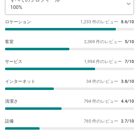
room get service as only stay 2 nights, so I asked the
100%
reception. They told me it is only request, so we didn't
request, but our room was serviced. (We also did not have
ロケーション
1,233 件のレビュー
8.6/10
do not disturb sign) Location was great, but the experience
was not good as what we paid.
客室
2,369 件のレビュー
5/10
サービス
1,994 件のレビュー
7/10
インターネット
34 件のレビュー
3.8/10
清潔さ
794 件のレビュー
4.4/10
設備
765 件のレビュー
2.7/10