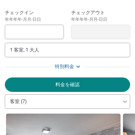
活気あふれる当ホテルは、レジャーにもビジネスにも最適
このホテルを予約
チェックイン
チェックアウト
なサンクチュアリです。プルマン ブリスベンのプレミア
年年年年-月月-日日
年年年年-月月-日日
ムな宿泊施設は、7 種類の異なる客室タイプに加え、豪華
なスイートルームもご用意しています。各客室はエレガン
トな内装で、遮光カーテン付きの大きな窓、無料 Wi-Fi 付
きのワークデスク、ダブルシンクの広々としたバスルーム
1 客室, 1 大人
などを備えています。プルマン ブリスベン キング ジョー
ジ スクエアは、屋上プール、駐車場付きジムなど、ブリ
特別料金
スベン屈指の充実した設備を誇るホテルです。
ロンリープラネットで「最もヒップな都市」として紹介さ
料金を確認
れたブリスベン。一度は訪れてみたい都市です。そんなブ
リスベンの新しい路地裏シーンとアート展示、無料の公開
イベント、フェスティバルを体感し、活気あるカルチャー
客室 (7)
センターとサウスバンクを訪れるなら、プルマンブリスベ
ンキングジョージスクエアホテル(Pullman Brisbane King
詳細を表示
詳細
George Square hotel)が最適です。