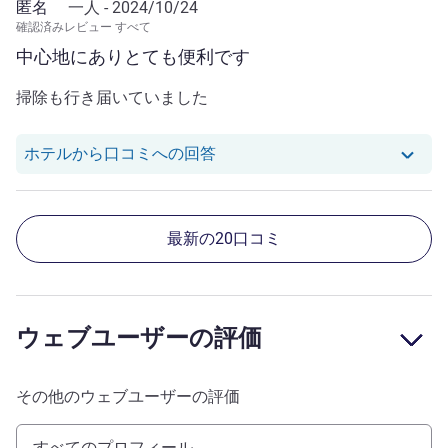
匿名
一人 -
2024/10/24
いのに二部屋ともシーツもタオルも交換されていたのも残
今回のブリスベン旅行は、我が友人ファミリーと我々と楽
確認済みレビュー すべて
念だった。 エアコンを消しても冷気がずっと出てきてす
しい時間をと、言うコンセプトだった。初日から、日程
中心地にありとても便利です
ごく寒かった。 - We booked 2 rooms as a plan (2nd room
は、丸潰れ、ホテルのフロントは全く伝達事項がなってな
50% off for kids), but unfortunately I couldn't get 2 rooms
い。我々の知っている、アコーグループのホテルから、遠
掃除も行き届いていました
on same floor. I understand it's busy time, but I didn't
く、遠く、遠く、全くの別物。 旅行は、既に終わって
expect that I have to request to put 2 rooms close even I
しまっている。今更、謝罪をされても意味がない。次回の
null さんのレビューへのホテ
ホテルから口コミへの回答
book 2 rooms together and it was plan. - disappointed we
ブリスベンでの滞在には、絶対利用しません。 呆れるよ
had different amenities in 2 rooms even I book 2 same
り、こよなく愛するアコーグループにこんなホテルがある
room plan. E.g. One room had 1 toothbrush, and the other
とは、本当に悲し限りです。 ミッシェルにんには、感
was non. (It's common not toothbrush in Australia, but i
謝。 朝食、レストランのサービスは、満足です。
最新の20口コミ
don't know why it's only 1 even it's 2 ppl room), and one
room didn't have do not disturb sign etc. - mini bar was
missing some drinks when we checked in. We had to check
what was missing in both rooms and tell to the reception
ウェブユーザーの評価
to avoid changing the fees. - Air-con wasn't working. We
could not change temp or on/off as one of room's control
panel wasn't working (only showing temp between 16℃ to
その他のウェブユーザーの評価
18℃, and could turn it off. The other room ait con wasn't
able to turn off even I changed off) -We didn't want to our
すべてのプロフィール