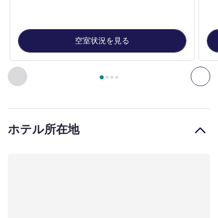
空室状況を見る
4
ページ中
1
ページ
, 客室 1 : デラックスキングルーム , 
前に戻る - 客室
次へ
ホテル所在地