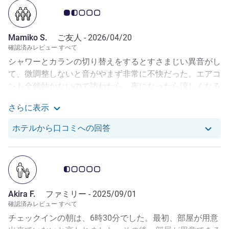
お客さまの声 1.5/5
Mamiko S.
ご友人 -
2026/04/20
確認済みレビュー すべて
シャワーとカランの切り替えをするとすさまじい異音がし
て、微調整しないと音がやまず非常に不快だった。エアコ
ンも全然効かないので訪ねたら、夜になったら涼しくなる
と。日中は部屋にいるなってこと？！エキストラベッドを
さらに表示
頼んでおいたのに配置されてなくて、後から持ってきたく
Mamiko S. さんによるその他のレビューを見る
れたけど枕がなくて、どう考えても５つ星ホテルじゃな
Mamiko S. さんのレビュー
ホテルから口コミへの回答
い。チェックアウトの日が退役軍人マラソンの日で車両規
制なんてずいぶん前から決まっていただろうに、前日夜に
いきなり注意喚起のメールが来て、慌てて出発時間を早め
お客さまの声 0.5/5
る羽目になり同伴者に凄い迷惑をかけた。チェックインの
時に「明日の朝のご出発でご注意があります」くらい言っ
Akira F.
ファミリー -
2025/09/01
てくれるのが筋だと思った。サービス精神なさすぎ。
確認済みレビュー すべて
チェックインの朝は、6時30分でした。最初、部屋が用意