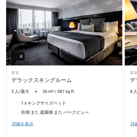
プルマンブリスベンキングジョージスクエアへお迎えで
きるのを楽しみにしております。ブリスベンのプレミアム
ホテルでは、ブリスベンの活気と行き届いたサービスをご
体験いただけます。お問い合わせ先:email
H8784@accor.com
Nic O'Donnell ホテル経営
4
客室
客
デラックスキングルーム
デ
3 人/最大
36
m²
/
387
sq ft
4 
寝具
寝
1 x キングサイズベッド
ビュー:
ビュ
街側 また 庭園側 また パークビュー
詳細を表示
詳