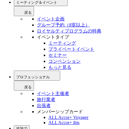
ミーティング＆イベント
戻る
イベント企画
グループ予約（8室以上）
ロイヤルティプログラムの特典
イベントタイプ
ミーティング
プライベートイベント
セミナー
コンベンション
もっと見る
プロフェッショナル
戻る
イベント主催者
旅行業者
出張者
メンバーシップカード
ALL Accor+ Voyager
ALL Accor+ ibis
追加で