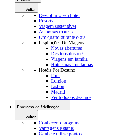
Voltar
Descobrir o seu hotel
Resorts
Viagem sustentável
As nossas marcas
Um quarto durante o dia
Inspirações De Viagens
Novas aberturas
Destinos dos mês
Viagens em família
Hotéis nas montanhas
Hotéis Por Destino
Paris
London
Lisbon
Madrid
Ver todos os destinos
Programa de fidelização
Voltar
Conhecer o programa
Vantagens e status
Ganhe e utilize pontos