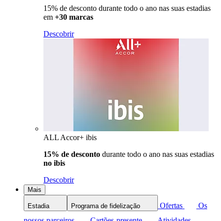
15% de desconto durante todo o ano nas suas estadias
em
+30 marcas
Descobrir
ALL Accor+ ibis
15% de desconto
durante todo o ano nas suas estadias
no ibis
Descobrir
Mais
Ofertas
Os
Estadia
Programa de fidelização
nossos parceiros
Cartões-presente
Atividades