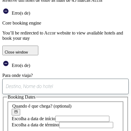
Reserve um hotel de entre as mais de 45 marcas Accor
Erro(s de)
Core booking engine
You’ll be redirected to Accor website to view available hotels and
book your stay
Close window
Erro(s de)
Para onde viaja?
0
sugestão
Booking Dates
encontrada
Quando é que chega?
(optional)
Escolha a data de início
Escolha a data de término