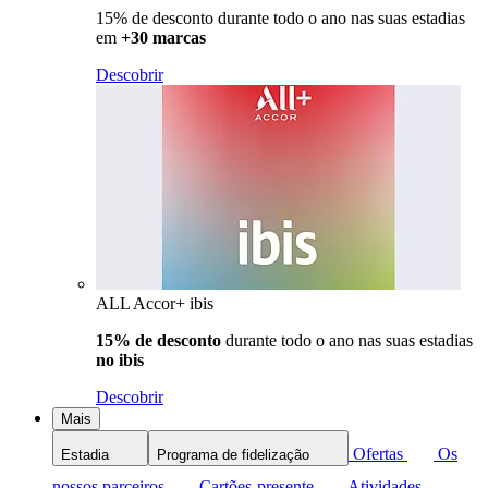
15% de desconto durante todo o ano nas suas estadias
em
+30 marcas
Descobrir
ALL Accor+ ibis
15% de desconto
durante todo o ano nas suas estadias
no ibis
Descobrir
Mais
Ofertas
Os
Estadia
Programa de fidelização
nossos parceiros
Cartões-presente
Atividades