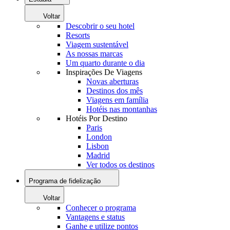
Voltar
Descobrir o seu hotel
Resorts
Viagem sustentável
As nossas marcas
Um quarto durante o dia
Inspirações De Viagens
Novas aberturas
Destinos dos mês
Viagens em família
Hotéis nas montanhas
Hotéis Por Destino
Paris
London
Lisbon
Madrid
Ver todos os destinos
Programa de fidelização
Voltar
Conhecer o programa
Vantagens e status
Ganhe e utilize pontos