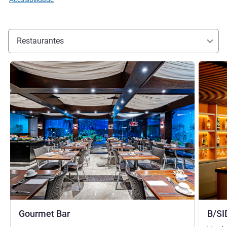
Restaurantes
Ver detalhes
Ver deta
Gourmet Bar
B/SI