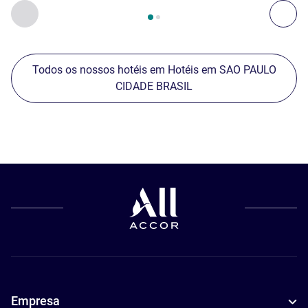
Página
1
de
2
, Os nossos outros estabelecimentos nas proxim
Anterior - Os nossos outros estabelecimentos nas proxim
Seg
Todos os nossos hotéis em Hotéis em SAO PAULO
CIDADE BRASIL
Empresa