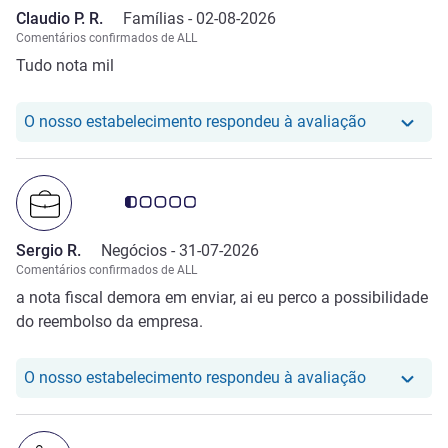
Claudio P. R.
Famílias -
02-08-2026
Comentários confirmados de ALL
Tudo nota mil
O nosso hot
O nosso estabelecimento respondeu à avaliação
Nota clientes Avis 0.5/5
Sergio R.
Negócios -
31-07-2026
Comentários confirmados de ALL
a nota fiscal demora em enviar, ai eu perco a possibilidade
do reembolso da empresa.
O nosso hot
O nosso estabelecimento respondeu à avaliação