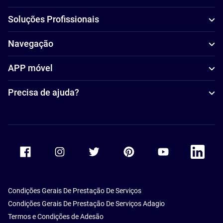
Soluções Profissionais
Navegação
APP móvel
Precisa de ajuda?
Accor Facebook
Accor Instagram
Accor Twitter
Accor Pinterest
Accor Youtube
Accor Li
Condições Gerais De Prestação De Serviços
Condições Gerais De Prestação De Serviços Adagio
Termos e Condições de Adesão