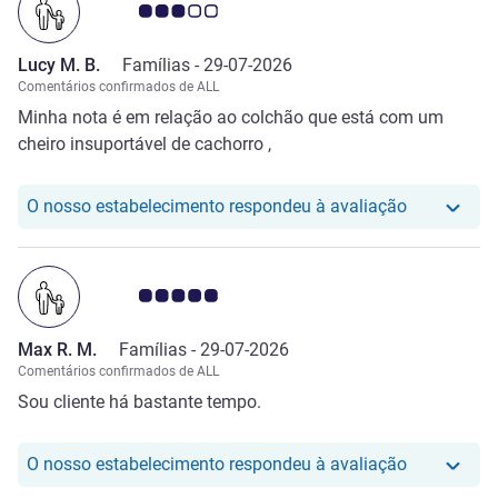
Nota clientes Avis 3.0/5
Lucy M. B.
Famílias -
29-07-2026
Comentários confirmados de ALL
Minha nota é em relação ao colchão que está com um
cheiro insuportável de cachorro ,
O nosso hot
O nosso estabelecimento respondeu à avaliação
Nota clientes Avis 5.0/5
Max R. M.
Famílias -
29-07-2026
Comentários confirmados de ALL
Sou cliente há bastante tempo.
O nosso hot
O nosso estabelecimento respondeu à avaliação