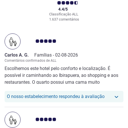
4.4/5
Classificação ALL
1.637 comentários
Nota clientes Avis 5.0/5
Carlos A. G.
Famílias -
02-08-2026
Comentários confirmados de ALL
Escolhemos este hotel pelo conforto e localização. É
possível ir caminhando ao Ibirapuera, ao shopping e aos
restaurantes. O quarto possui uma cama muito
confortável com lençóis e edredom brancos e limpos. No
banheiro há secador e amenities para trazer mais conforto
O nosso hot
O nosso estabelecimento respondeu à avaliação
aos clientes. Há frigobar, tv e ar condicionado. Voltaremos
em breve a este hotel.
Nota clientes Avis 5.0/5