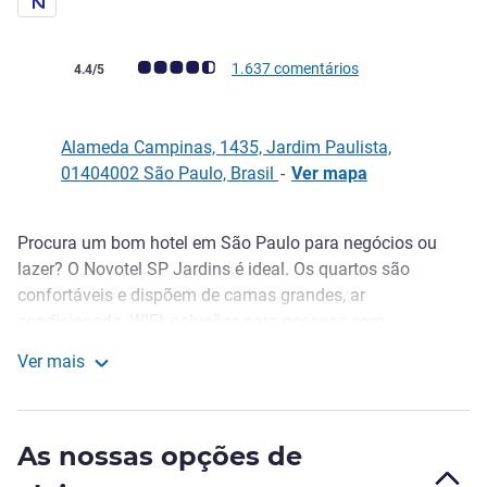
Nota clientes Avis (Classificação ALL)
1.637 comentários
4.4/5
Alameda Campinas, 1435, Jardim Paulista,
01404002 São Paulo, Brasil
-
Ver mapa
Procura um bom hotel em São Paulo para negócios ou
Descrição
lazer? O Novotel SP Jardins é ideal. Os quartos são
confortáveis e dispõem de camas grandes, ar
condicionado, WIFI, soluções para pessoas com
mobilidade reduzida e suites com banheira de
Ver mais
hidromassagem exterior. Visite o bar para tomar uma
Novotel São Paulo Jardins
bebida ou petiscar, as salas de eventos para uma
conferência, workshops ou eventos e a nossa área de lazer
As nossas opções de
com piscina e ginásio para as suas rotinas de fitness.