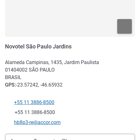
Novotel São Paulo Jardins
Alameda Campinas, 1435, Jardim Paulista
01404002
SÃO PAULO
BRASIL
GPS
:
-23.57242, -46.65932
+55 11 3886-8500
Telefone
Fax
+55 11 3886-8500
E-mail de contacto
hb8p3-re@accor.com
Acesso e transporte