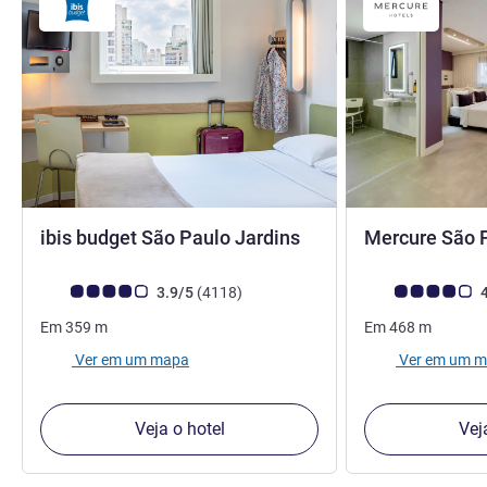
2 estrelas
ibis budget São Paulo Jardins
Mercure São 
Nota clientes Avis (Classificação ALL)
comentários
Nota clientes Avi
3.9/5
(4118
)
4
Em
359
m
Em
468
m
Ver em um mapa
Ver em um 
Veja o hotel
Vej