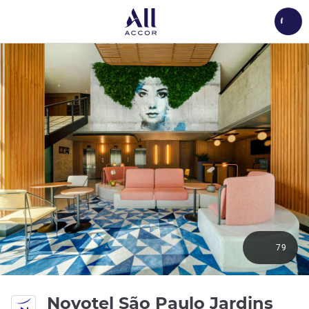
Load
79
4 es
Novotel São Paulo Jardins