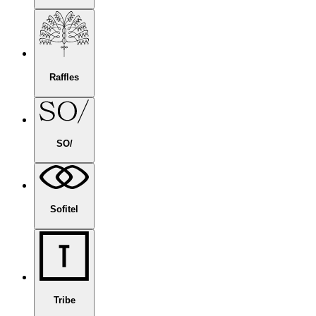
Raffles
SO/
Sofitel
Tribe