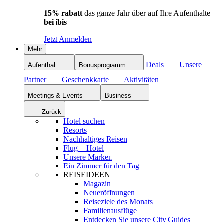
15% rabatt
das ganze Jahr über auf Ihre Aufenthalte
bei ibis
Jetzt Anmelden
Mehr
Deals
Unsere
Aufenthalt
Bonusprogramm
Partner
Geschenkkarte
Aktivitäten
Meetings & Events
Business
Zurück
Hotel suchen
Resorts
Nachhaltiges Reisen
Flug + Hotel
Unsere Marken
Ein Zimmer für den Tag
REISEIDEEN
Magazin
Neueröffnungen
Reiseziele des Monats
Familienausflüge
Entdecken Sie unsere City Guides