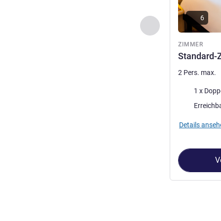
6
Zurück - Zimmer
ZIMMER
Standard-
2 Pers. max.
Bettwäsche
1 x Dopp
Erreichb
Details anseh
V
Seite
1
von
2
, Z