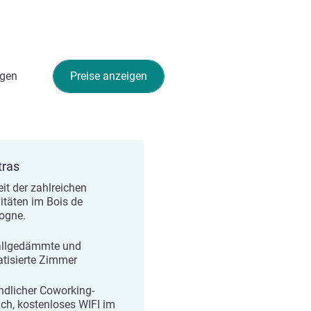
gen
Preise anzeigen
tras
it der zahlreichen
vitäten im Bois de
ogne.
llgedämmte und
atisierte Zimmer
ndlicher Coworking-
ich, kostenloses WIFI im