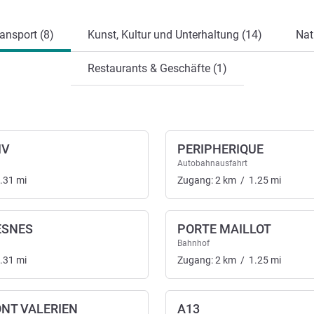
ansport (8)
Kunst, Kultur und Unterhaltung (14)
Nat
Restaurants & Geschäfte (1)
IV
PERIPHERIQUE
Autobahnausfahrt
.31
mi
Zugang:
2
km
/
1.25
mi
ESNES
PORTE MAILLOT
ansport
Bahnhof
.31
mi
Zugang:
2
km
/
1.25
mi
NT VALERIEN
A13