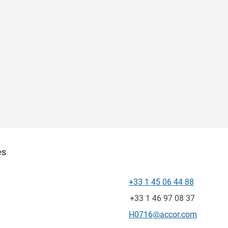
es
+33 1 45 06 44 88
Tel
Fax
+33 1 46 97 08 37
Kontakt-E-Mail
H0716@accor.com
ung