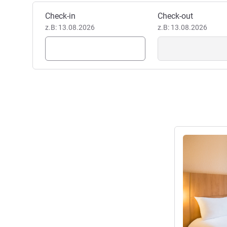
Dieses Hotel buchen
Check-in
Check-out
z.B: 13.08.2026
z.B: 13.08.2026
Details anseh