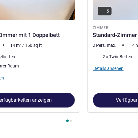
5
ZIMMER
Zimmer mit 1 Doppelbett
Standard-Zimmer 
14
m²
/
150
sq ft
2 Pers. max.
14
Bettwäsche
elbetten
2 x Twin-Betten
arer Raum
Details ansehen
en
erfügbarkeiten anzeigen
Verfügbar
immer 1 : Standard-Zimmer mit 1 Doppelbett , Zimmer 2 : Standa