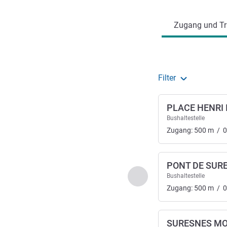
Zugang und Tr
Filter
PLACE HENRI 
Bushaltestelle
Zugang:
500
m
/
0
PONT DE SUR
Zurück - Zugang und Tr
Bushaltestelle
Zugang:
500
m
/
0
SURESNES MO