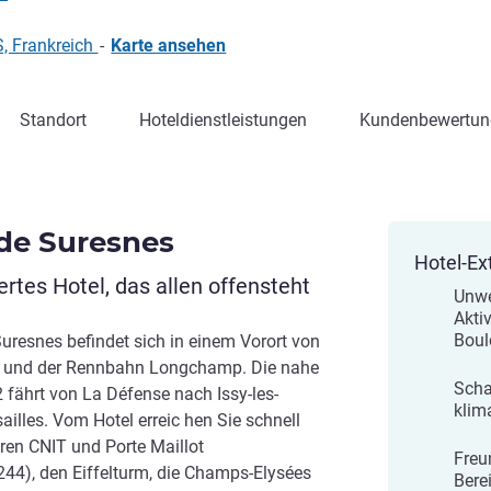
, Frankreich
-
Karte ansehen
Standort
Hoteldienstleistungen
Kundenbewertun
 de Suresnes
Hotel-Ex
rtes Hotel, das allen offensteht
Unwe
Akti
Boul
Suresnes befindet sich in einem Vorort von
ne und der Rennbahn Longchamp. Die nahe
Scha
 fährt von La Défense nach Issy-les-
klim
illes. Vom Hotel erreic hen Sie schnell
ren CNIT und Porte Maillot
Freu
244), den Eiffelturm, die Champs-Elysées
Bere