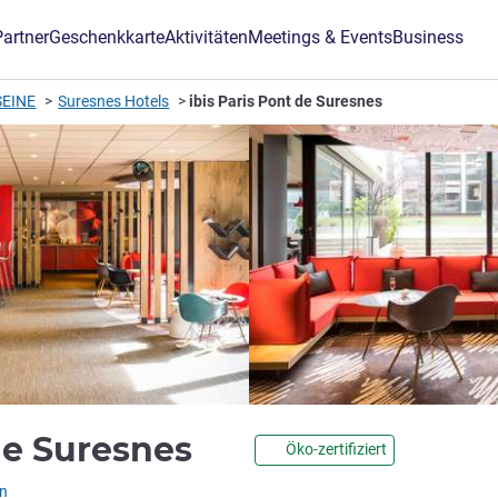
Partner
Geschenkkarte
Aktivitäten
Meetings & Events
Business
SEINE
Suresnes Hotels
ibis Paris Pont de Suresnes
3 Sterne
 de Suresnes
Öko-zertifiziert
L)
n