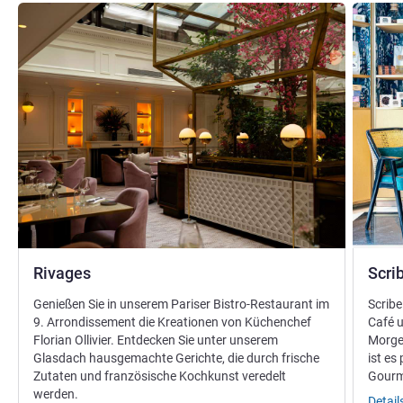
Details ansehen
Details 
Rivages
Scri
Genießen Sie in unserem Pariser Bistro-Restaurant im
Scribe
9. Arrondissement die Kreationen von Küchenchef
Café u
Florian Ollivier. Entdecken Sie unter unserem
Morgen
Glasdach hausgemachte Gerichte, die durch frische
ist es
Zutaten und französische Kochkunst veredelt
Gourm
werden.
Detai