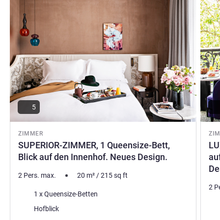
typisches Pariser Erlebnis mit besonderen Aromen und
Momente in der französischen Hauptstadt.
Nicolas Pesty, Hotel Direktion
5
ZIMMER
ZI
SUPERIOR-ZIMMER, 1 Queensize-Bett,
LU
Blick auf den Innenhof. Neues Design.
au
De
2 Pers. max.
20
m²
/
215
sq ft
2 P
Bettwäsche
1 x Queensize-Betten
Bet
Aussicht:
Hofblick
Aus