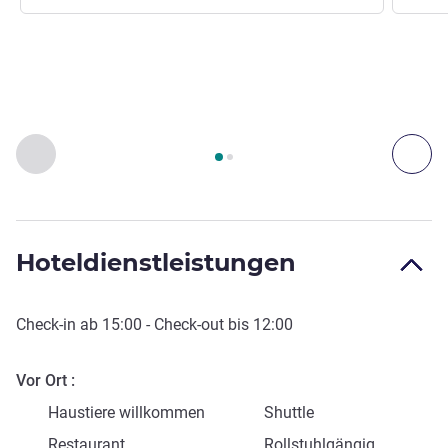
Seite
1
von
2
, Zugang und Transport 1 :, Zugang und Transpor
Zurück - Zugang und Transport
Wei
Hoteldienstleistungen
Check-in
ab
15:00
-
Check-out
bis
12:00
Vor Ort
Haustiere willkommen
Shuttle
Restaurant
Rollstuhlgängig