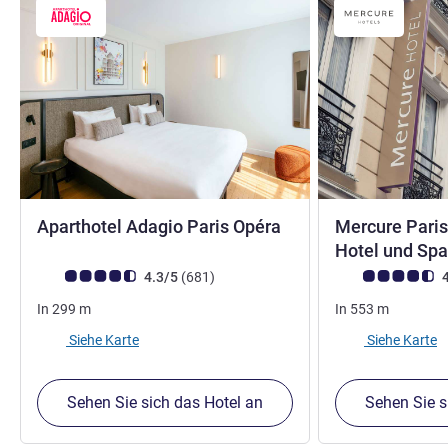
4 Sterne
Aparthotel Adagio Paris Opéra
Mercure Paris
Hotel und Sp
Note Kundenmeinungen (Bewertung ALL)
Bewertungen
Note Kundenmein
4.3/5
(681
)
4
In
299
m
In
553
m
Siehe Karte
Siehe Karte
Sehen Sie sich das Hotel an
Sehen Sie s