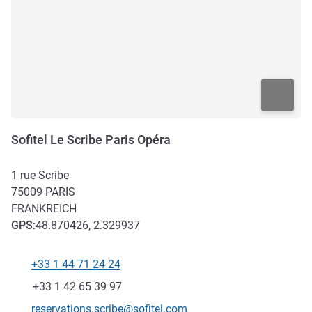
Sofitel Le Scribe Paris Opéra
1 rue Scribe
75009
PARIS
FRANKREICH
GPS
:
48.870426, 2.329937
+33 1 44 71 24 24
Tel
Fax
+33 1 42 65 39 97
Kontakt-E-Mail
reservations.scribe@sofitel.com