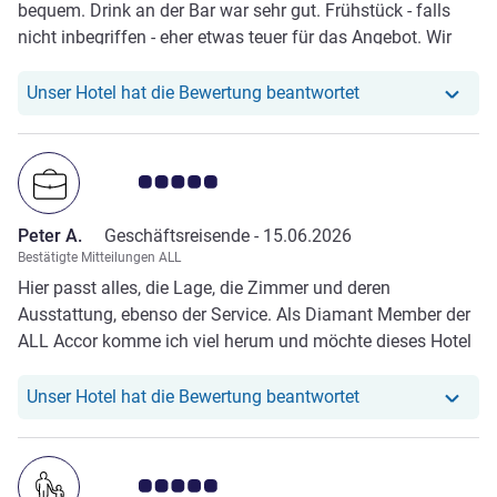
bequem. Drink an der Bar war sehr gut. Frühstück - falls
nicht inbegriffen - eher etwas teuer für das Angebot. Wir
sind zum 3. Mal dort, nach wie vor mein Lieblingshotel in
Paris.
Unser Hotel hat r
Unser Hotel hat die Bewertung beantwortet
Note Kundenmeinungen 5.0/5
Peter A.
Geschäftsreisende -
15.06.2026
Bestätigte Mitteilungen ALL
Hier passt alles, die Lage, die Zimmer und deren
Ausstattung, ebenso der Service. Als Diamant Member der
ALL Accor komme ich viel herum und möchte dieses Hotel
innerhalb der Sofitel Gruppe positiv erwähnen.
Unser Hotel hat r
Unser Hotel hat die Bewertung beantwortet
Note Kundenmeinungen 5.0/5