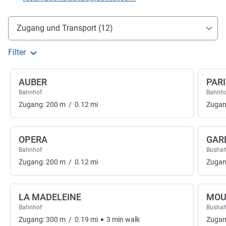
Erreichbarkeit und Anbindung
Zugang und Transport (12)
Filter
AUBER
PARI
Bahnhof
Bahnh
Zugang:
200
m
/
0.12
mi
Zugan
OPERA
GAR
Bahnhof
Bushalt
Zugang:
200
m
/
0.12
mi
Zugan
LA MADELEINE
MOU
Bahnhof
Bushalt
Zugang:
300
m
/
0.19
mi
3
min
walk
Zugan