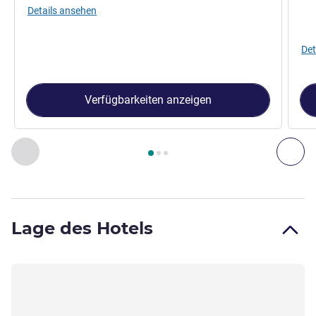
Details ansehen
Det
Verfügbarkeiten anzeigen
Seite
1
von
3
, Zimmer 1 : SUPERIOR-ZIMMER, 1 Queensize-Bett
Zurück - Zimmer
Wei
Lage des Hotels