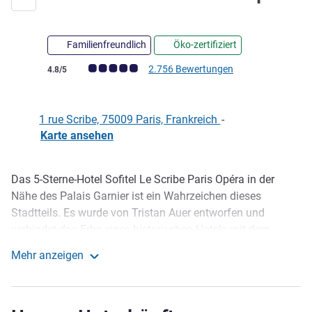
Familienfreundlich
Öko-zertifiziert
Note Kundenmeinungen (Bewertung ALL)
2.756 Bewertungen
4.8/5
1 rue Scribe, 75009 Paris, Frankreich
-
Karte ansehen
Das 5-Sterne-Hotel Sofitel Le Scribe Paris Opéra in der
Beschreibung
Nähe des Palais Garnier ist ein Wahrzeichen dieses
Stadtteils. Es wurde von Tristan Auer entworfen und
verbindet das Erbe eines historischen Hotels mit dem
privaten Ambiente eines Haussmannschen Apartments.
Mehr anzeigen
Ideal für Geschäftsreisen oder romantische Aufenthalte:
Sofitel Le Scribe Paris Opéra
Entspannen Sie in einem eleganten Zimmer mit Blick auf
den Eiffelturm. Genießen Sie französische Exzellenz, vom