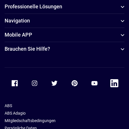
Professionelle Lösungen
Navigation
Mobile APP
Brauchen Sie Hilfe?
Accor Facebook
Accor Instagram
Accor Twitter
Accor Pinterest
Accor Youtube
Accor Li
ABS
ABS Adagio
Mitgliedschaftsbedingungen
Persönliche Daten