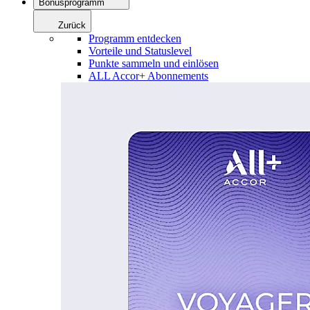
Bonusprogramm
Zurück
Programm entdecken
Vorteile und Statuslevel
Punkte sammeln und einlösen
ALL Accor+ Abonnements