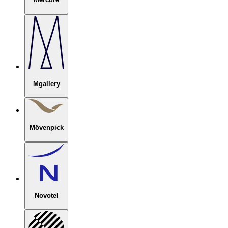
Mgallery
Mövenpick
Novotel