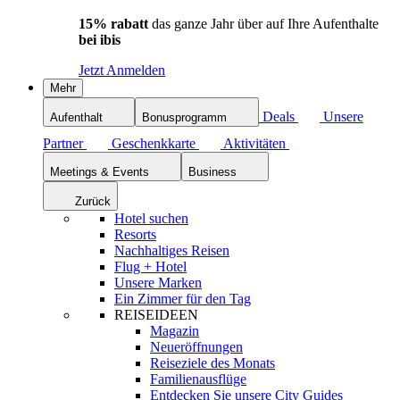
15% rabatt
das ganze Jahr über auf Ihre Aufenthalte
bei ibis
Jetzt Anmelden
Mehr
Deals
Unsere
Aufenthalt
Bonusprogramm
Partner
Geschenkkarte
Aktivitäten
Meetings & Events
Business
Zurück
Hotel suchen
Resorts
Nachhaltiges Reisen
Flug + Hotel
Unsere Marken
Ein Zimmer für den Tag
REISEIDEEN
Magazin
Neueröffnungen
Reiseziele des Monats
Familienausflüge
Entdecken Sie unsere City Guides