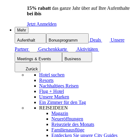
15% rabatt
das ganze Jahr über auf Ihre Aufenthalte
bei ibis
Jetzt Anmelden
Mehr
Deals
Unsere
Aufenthalt
Bonusprogramm
Partner
Geschenkkarte
Aktivitäten
Meetings & Events
Business
Zurück
Hotel suchen
Resorts
Nachhaltiges Reisen
Flug + Hotel
Unsere Marken
Ein Zimmer für den Tag
REISEIDEEN
Magazin
Neueröffnungen
Reiseziele des Monats
Familienausflüge
Entdecken Sie unsere City Guides