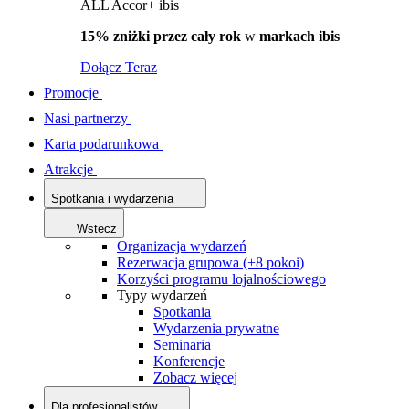
ALL Accor+ ibis
15% zniżki przez cały rok
w
markach ibis
Dołącz Teraz
Promocje
Nasi partnerzy
Karta podarunkowa
Atrakcje
Spotkania i wydarzenia
Wstecz
Organizacja wydarzeń
Rezerwacja grupowa (+8 pokoi)
Korzyści programu lojalnościowego
Typy wydarzeń
Spotkania
Wydarzenia prywatne
Seminaria
Konferencje
Zobacz więcej
Dla profesjonalistów