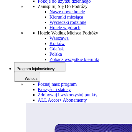
Pokoje do użytku dziennego
Zainspiruj Się Do Podróży
Nasze nowe hotele
Kierunki miesiąca
Wycieczki rodzinne
Hotele w górach
Hotele Według Miejsca Podróży
Warszawa
Kraków
Gdańsk
Polska
Zobacz wszystkie kierunki
Program lojalnościowy
Wstecz
Poznaj nasz program
Korzyści i statusy
Zdobywaj i wykorzystuj punkty
ALL Accor+ Abonamenty