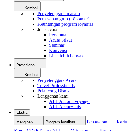
Kembali
Penyelenggaraan acara
Pemesanan grup (+8 kamar)
Keuntungan program loyalitas
Jenis acara
Pertemuan
Acara privat
Seminar
Konvensi
Lihat lebih banyak
Profesional
Kembali
Penyelenggara Acara
Travel Professionals
Pelancong Bisnis
Langganan kami
ALL Accor+ Voyager
ALL Accor+ ibis
Ekstra
Penawaran
Kartu
Menginap
Program loyalitas
Kredit CIMB Niaga ALL
Mitra kami
Pesan