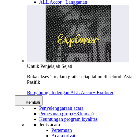
ALL Accor+ Langganan
Untuk Penjelajah Sejati
Buka akses 2 malam gratis setiap tahun di seluruh Asia
Pasifik
Bergabunglah dengan ALL Accor+ Explorer
Kembali
Penyelenggaraan acara
Pemesanan grup (+8 kamar)
Keuntungan program loyalitas
Jenis acara
Pertemuan
Acara privat