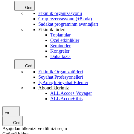
Geri
Etkinlik organizasyonu
Grup rezervasyonu (+8 oda)
Sadakat programının avantajları
Etkinlik türleri
Toplantılar
Özel etkinlikler
Seminerler
Kongreler
Daha fazla
Geri
Etkinlik Organizatörleri
Seyahat Profesyonelleri
İş Amaçlı Seyahat Edenler
Aboneliklerimiz
ALL Accor+ Voyager
ALL Accor+ ibis
en
Geri
Aşağıdan ülkenizi ve dilinizi seçin
Coğrafi bölge