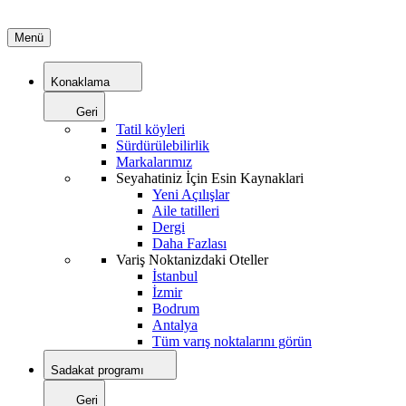
Menü
Konaklama
Geri
Tatil köyleri
Sürdürülebilirlik
Markalarımız
Seyahatiniz İçin Esin Kaynaklari
Yeni Açılışlar
Aile tatilleri
Dergi
Daha Fazlası
Variş Noktanizdaki Oteller
İstanbul
İzmir
Bodrum
Antalya
Tüm varış noktalarını görün
Sadakat programı
Geri