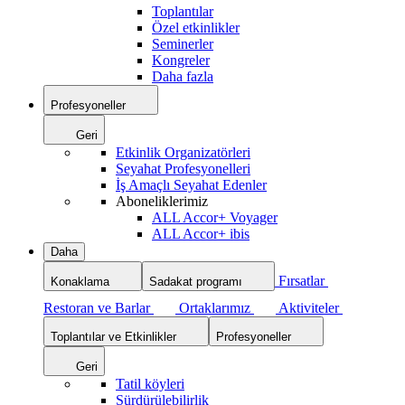
Toplantılar
Özel etkinlikler
Seminerler
Kongreler
Daha fazla
Profesyoneller
Geri
Etkinlik Organizatörleri
Seyahat Profesyonelleri
İş Amaçlı Seyahat Edenler
Aboneliklerimiz
ALL Accor+ Voyager
ALL Accor+ ibis
Daha
Fırsatlar
Konaklama
Sadakat programı
Restoran ve Barlar
Ortaklarımız
Aktiviteler
Toplantılar ve Etkinlikler
Profesyoneller
Geri
Tatil köyleri
Sürdürülebilirlik