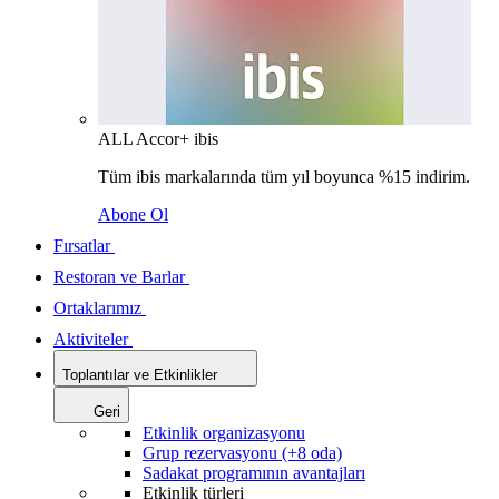
ALL Accor+ ibis
Tüm ibis markalarında tüm yıl boyunca %15 indirim.
Abone Ol
Fırsatlar
Restoran ve Barlar
Ortaklarımız
Aktiviteler
Toplantılar ve Etkinlikler
Geri
Etkinlik organizasyonu
Grup rezervasyonu (+8 oda)
Sadakat programının avantajları
Etkinlik türleri