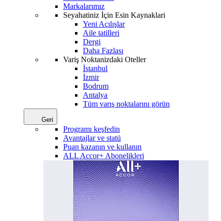
Markalarımız
Seyahatiniz İçin Esin Kaynaklari
Yeni Açılışlar
Aile tatilleri
Dergi
Daha Fazlası
Variş Noktanizdaki Oteller
İstanbul
İzmir
Bodrum
Antalya
Tüm varış noktalarını görün
Geri
Programı keşfedin
Avantajlar ve statü
Puan kazanın ve kullanın
ALL Accor+ Abonelikleri