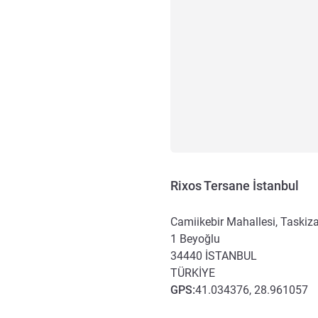
Rixos Tersane İstanbul
Camiikebir Mahallesi, Taskiz
1 Beyoğlu
34440
İSTANBUL
TÜRKIYE
GPS
:
41.034376, 28.961057
Erişim ve ulaşım