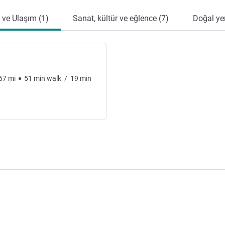
 ve Ulaşım (1)
Sanat, kültür ve eğlence (7)
Doğal yer
67
mi
51
min
walk
/
19
min