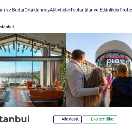
an ve Barlar
Ortaklarımız
Aktiviteler
Toplantılar ve Etkinlikler
Profe
İstanbul
5 yıldız
stanbul
Aile dostu
Eko sertifikalı