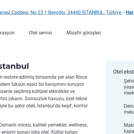
sanesi Caddesi, No 23 1 Beyoğlu, 34440 İSTANBUL, Türkiye
-
Har
kasyon
Otel servisi
Misafir görüşleri
stanbul
Otel ekst
in restore edilmiş binasında yer alan Rixos
Şehi
dern lüksün eşsiz bir karışımını sunuyor.
yaşa
zenle seçilmiş kültürel etkinlikler ve
merk
fini çıkarın. Sonsuzluk havuzu, özel tekne
yle bu şehir oteli, İstanbul'da keşif, konfor
Deni
meka
smanlı mirası, kaliteli yemekler, wellness,
Mak
kapa
 erişimi sunan lüks otel. Kültür turları,