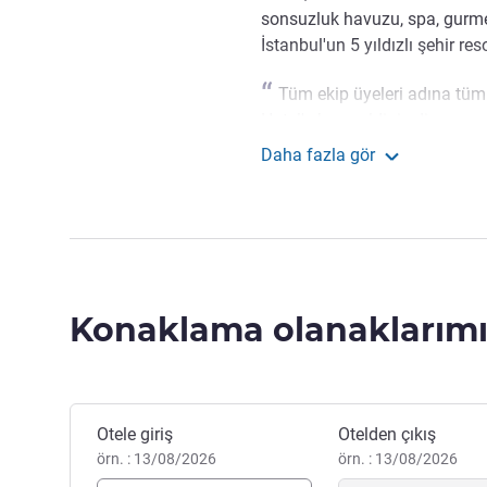
sonsuzluk havuzu, spa, gurme
İstanbul'un 5 yıldızlı şehir res
Tüm ekip üyeleri adına tüm
Hotel'e hoş geldiniz diyorum. İs
ihtiyaçlarınızı karşılamak içi
Daha fazla gör
Levent Suyolcuoglu Otel Yön
Rixos Tersane İstanbu
Konaklama olanaklarımı
Bu otelde rezervasyon yaptırın
Otele giriş
Otelden çıkış
örn. : 13/08/2026
örn. : 13/08/2026