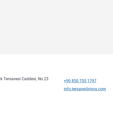
ak Tersanesi Caddesi, No 23
+90 850 755 1797
Telefon
İletişim için e-posta
info.tersane@rixos.com