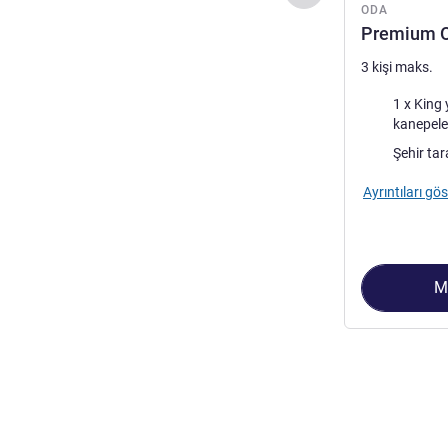
ODA
Premium Od
3 kişi maks.
Şilte
1 x King yataklar ve 
kanepele
Manzara:
Şehir tar
Ayrıntıları gös
M
Sayfa
1
/
2
, Oda