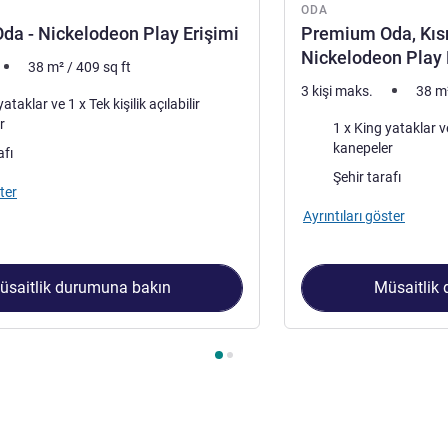
ODA
a - Nickelodeon Play Erişimi
Premium Oda, Kıs
Nickelodeon Play 
38
m²
/
409
sq ft
3 kişi maks.
38
m
1 x Tek kişilik açılabilir
r
Şilte
1 x King yataklar ve 1 x Tek kişilik açılab
kanepeler
afı
Manzara:
Şehir tarafı
ter
Ayrıntıları göster
üsaitlik durumuna bakın
Müsaitlik
 1 : Premium Oda - Nickelodeon Play Erişimi , Oda 2 : Premium 