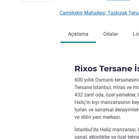
Camiikebir Mahallesi, Taskizak Ter
Açıklama
Odalar
Lo
Rixos Tersane İ
600 yıllık Osmanlı tersanesin
Tersane İstanbul, miras ve mo
432 zarif oda, özel yemekler, ö
Haliç'in kıyı manzarasının key
turları ve sanatsal deneyimleri
ve stilin yeni merkezi.
İstanbul'da Haliç manzarası, O
sanat, etkinlikler ve özel tekne