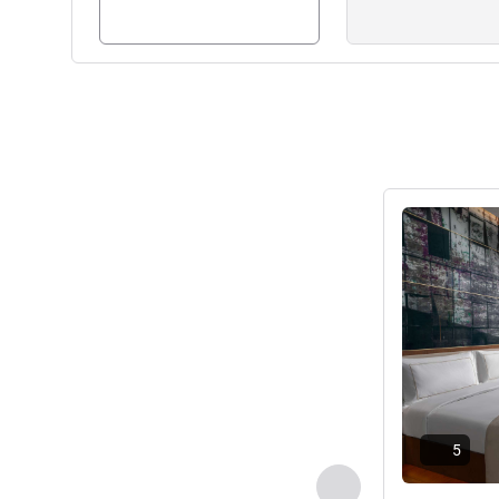
Ayrıntıları gös
5
Önceki - Oda