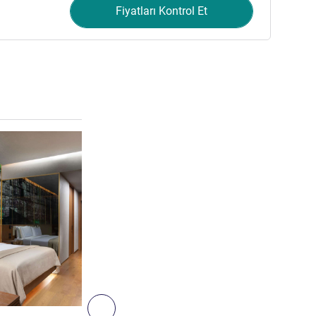
Fiyatları Kontrol Et
Ayrıntıları göster
3
Sonraki - Oda