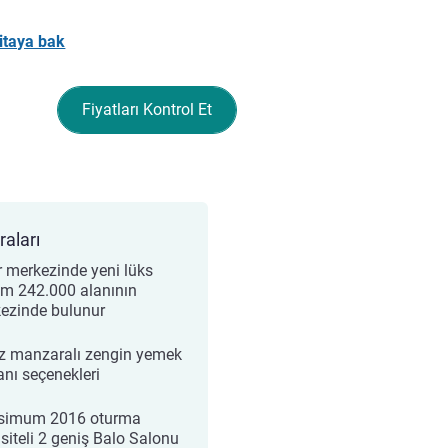
itaya bak
Fiyatları Kontrol Et
raları
r merkezinde yeni lüks
m 242.000 alanının
ezinde bulunur
z manzaralı zengin yemek
nı seçenekleri
simum 2016 oturma
siteli 2 geniş Balo Salonu