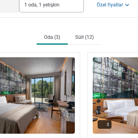
1 oda, 1 yetişkin
Özel fiyatlar
Oda (3)
Süit (12)
ter
Ayrıntıları göster
3