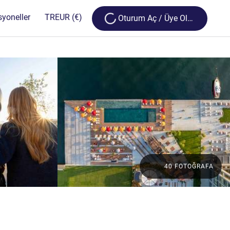
Loading...
syoneller
TR
EUR
(€)
Oturum Aç / Üye Olun
40 FOTOĞRAFA