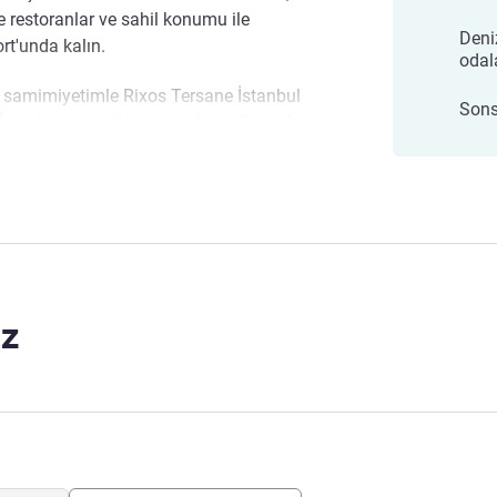
 restoranlar ve sahil konumu ile
Deni
ort'unda kalın.
odal
 samimiyetimle Rixos Tersane İstanbul
Sons
ter iş ister tatil için seyahat ediyor olun,
n elimizden gelenin en iyisini yapacağız.
etimi
l
z