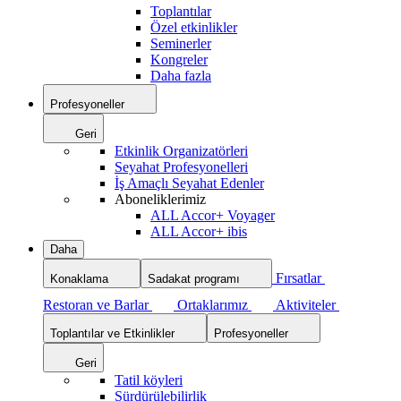
Toplantılar
Özel etkinlikler
Seminerler
Kongreler
Daha fazla
Profesyoneller
Geri
Etkinlik Organizatörleri
Seyahat Profesyonelleri
İş Amaçlı Seyahat Edenler
Aboneliklerimiz
ALL Accor+ Voyager
ALL Accor+ ibis
Daha
Fırsatlar
Konaklama
Sadakat programı
Restoran ve Barlar
Ortaklarımız
Aktiviteler
Toplantılar ve Etkinlikler
Profesyoneller
Geri
Tatil köyleri
Sürdürülebilirlik