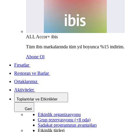
ALL Accor+ ibis
Tüm ibis markalarında tüm yıl boyunca %15 indirim.
Abone Ol
Fırsatlar
Restoran ve Barlar
Ortaklarımız
Aktiviteler
Toplantılar ve Etkinlikler
Geri
Etkinlik organizasyonu
Grup rezervasyonu (+8 oda)
Sadakat programının avantajları
Etkinlik türleri