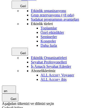
Geri
Etkinlik organizasyonu
Grup rezervasyonu (+8 oda)
Sadakat programının avantajları
Etkinlik türleri
Toplantılar
Özel etkinlikler
Seminerler
Kongreler
Daha fazla
Geri
Etkinlik Organizatörleri
Seyahat Profesyonelleri
İş Amaçlı Seyahat Edenler
Aboneliklerimiz
ALL Accor+ Voyager
ALL Accor+ ibis
en
Geri
Aşağıdan ülkenizi ve dilinizi seçin
Coğrafi bölge