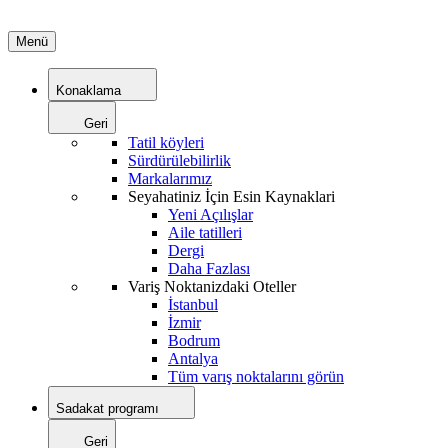
Menü
Konaklama
Geri
Tatil köyleri
Sürdürülebilirlik
Markalarımız
Seyahatiniz İçin Esin Kaynaklari
Yeni Açılışlar
Aile tatilleri
Dergi
Daha Fazlası
Variş Noktanizdaki Oteller
İstanbul
İzmir
Bodrum
Antalya
Tüm varış noktalarını görün
Sadakat programı
Geri