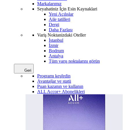
Markalarımız
Seyahatiniz İçin Esin Kaynaklari
Yeni Açılışlar
Aile tatilleri
Dergi
Daha Fazlası
Variş Noktanizdaki Oteller
İstanbul
İzmir
Bodrum
Antalya
Tüm varış noktalarını görün
Geri
Programı keşfedin
Avantajlar ve statü
Puan kazanın ve kullanın
ALL Accor+ Abonelikleri