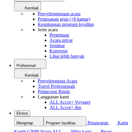
Kembali
Penyelenggaraan acara
Pemesanan grup (+8 kamar)
Keuntungan program loyalitas
Jenis acara
Pertemuan
Acara privat
Seminar
Konvensi
Lihat lebih banyak
Profesional
Kembali
Penyelenggara Acara
Travel Professionals
Pelancong Bisnis
Langganan kami
ALL Accor+ Voyager
ALL Accor+ ibis
Ekstra
Penawaran
Kartu
Menginap
Program loyalitas
Kredit CIMB Niaga ALL
Mitra kami
Pesan