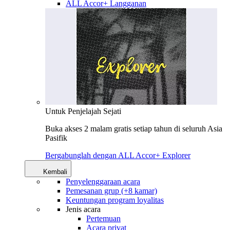
ALL Accor+ Langganan
Untuk Penjelajah Sejati
Buka akses 2 malam gratis setiap tahun di seluruh Asia
Pasifik
Bergabunglah dengan ALL Accor+ Explorer
Kembali
Penyelenggaraan acara
Pemesanan grup (+8 kamar)
Keuntungan program loyalitas
Jenis acara
Pertemuan
Acara privat