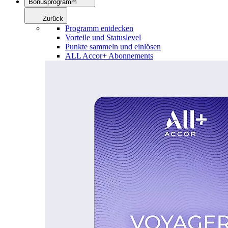
Bonusprogramm
Zurück
Programm entdecken
Vorteile und Statuslevel
Punkte sammeln und einlösen
ALL Accor+ Abonnements