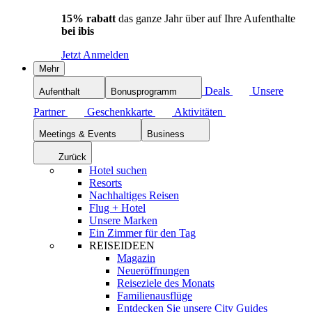
15% rabatt
das ganze Jahr über auf Ihre Aufenthalte
bei ibis
Jetzt Anmelden
Mehr
Deals
Unsere
Aufenthalt
Bonusprogramm
Partner
Geschenkkarte
Aktivitäten
Meetings & Events
Business
Zurück
Hotel suchen
Resorts
Nachhaltiges Reisen
Flug + Hotel
Unsere Marken
Ein Zimmer für den Tag
REISEIDEEN
Magazin
Neueröffnungen
Reiseziele des Monats
Familienausflüge
Entdecken Sie unsere City Guides