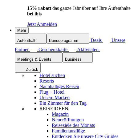
15% rabatt
das ganze Jahr über auf Ihre Aufenthalte
bei ibis
Jetzt Anmelden
Mehr
Deals
Unsere
Aufenthalt
Bonusprogramm
Partner
Geschenkkarte
Aktivitäten
Meetings & Events
Business
Zurück
Hotel suchen
Resorts
Nachhaltiges Reisen
Flug + Hotel
Unsere Marken
Ein Zimmer für den Tag
REISEIDEEN
Magazin
Neueröffnungen
Reiseziele des Monats
Familienausflüge
Entdecken Sie unsere City Guides