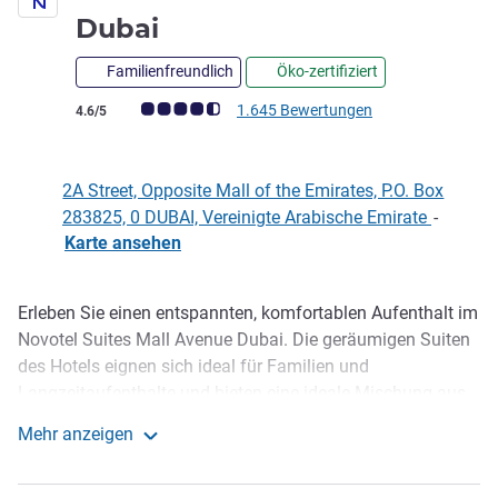
3 Sterne
Dubai
Familienfreundlich
Öko-zertifiziert
Note Kundenmeinungen (Bewertung ALL)
1.645 Bewertungen
4.6/5
2A Street, Opposite Mall of the Emirates, P.O. Box
283825, 0 DUBAI, Vereinigte Arabische Emirate
-
Karte ansehen
Erleben Sie einen entspannten, komfortablen Aufenthalt im
Beschreibung
Novotel Suites Mall Avenue Dubai. Die geräumigen Suiten
des Hotels eignen sich ideal für Familien und
Langzeitaufenthalte und bieten eine ideale Mischung aus
Komfort und Flexibilität. Bleiben Sie durch unser 24-
Mehr anzeigen
Stunden-Fitnessstudio aktiv oder entspannen Sie am
Novotel Suites Mall Avenue Dubai
Außenpool. Restaurant, Kinderbereich, kostenloser