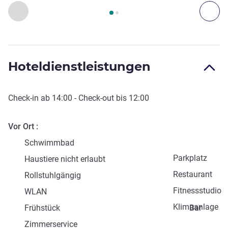
Seite
1
von
2
, Kunst, Kultur und Unterhaltung 1 :, Kunst, Kultu
Zurück - Kunst, Kultur und Unterhaltung
Wei
Hoteldienstleistungen
Check-in
ab
14:00
-
Check-out
bis
12:00
Vor Ort
Schwimmbad
Parkplatz
Haustiere nicht erlaubt
Restaurant
Rollstuhlgängig
Fitnessstudio
WLAN
Klimaanlage
Frühstück
Bar
Zimmerservice