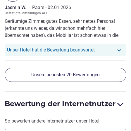
Jasmin W.
Paare -
02.01.2026
Bestätigte Mitteilungen ALL
Geräumige Zimmer, gutes Essen, sehr nettes Personal
(erkannte uns wieder, da wir schon mehrfach hier
übernachtet haben), das Mobiliar ist schon etwas in die
Jahre gekommen. Housekeeping ist bei sechs
Übernachtungen zwei Mal gar nicht aufgetaucht und vier
Unser Hotel hat r
Unser Hotel hat die Bewertung beantwortet
Mal erst nach 15:30 Uhr, als wir gerade zurückgekommen
sind. Super Garage! Hatte immer Parkplätze vorhanden.
Unsere neuesten 20 Bewertungen
Bewertung der Internetnutzer
So bewerten andere Internetnutzer unser Hotel