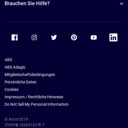
Brauchen Sie Hilfe?
Accor Facebook
Accor Instagram
Accor Twitter
Accor Pinterest
Accor Youtube
Accor Li
ABS
ABS Adagio
Mitgliedschaftsbedingungen
Persönliche Daten
Cookies
Impressum / Rechtliche Hinweise
Do Not Sell My Personal Information
© Accor2019
沪ICP备10203162号-7