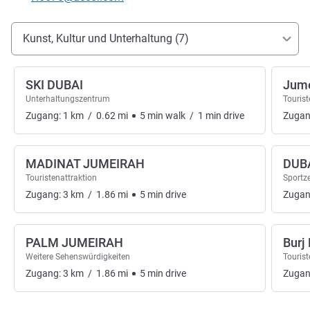
Erreichbarkeit und Anbindung
Kunst, Kultur und Unterhaltung (7)
SKI DUBAI
Jume
Unterhaltungszentrum
Tourist
Zugang:
1
km
/
0.62
mi
5
min
walk
/
1
min
drive
Zugan
MADINAT JUMEIRAH
DUB
Touristenattraktion
Sportz
Zugang:
3
km
/
1.86
mi
5
min
drive
Zugan
PALM JUMEIRAH
Burj 
Weitere Sehenswürdigkeiten
Tourist
Zugang:
3
km
/
1.86
mi
5
min
drive
Zugan