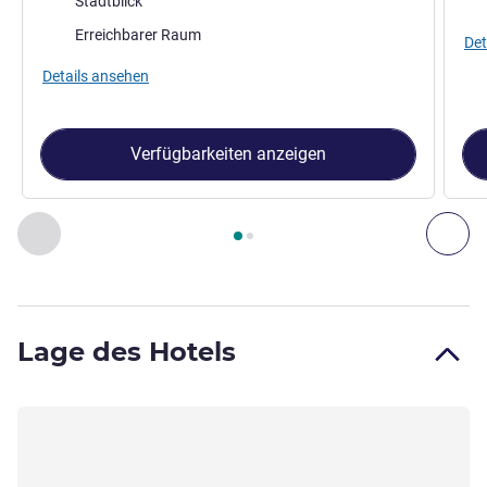
Stadtblick
Erreichbarer Raum
Det
Details ansehen
Verfügbarkeiten anzeigen
Seite
1
von
2
, Zimmer 1 : Die 30 m² große Suite ist ideal für 
Zurück - Zimmer
Wei
Lage des Hotels