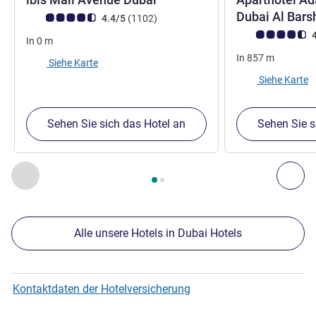
Dubai Al Bar
Note Kundenmeinungen (Bewertung ALL)
Bewertungen
4.4/5
(1102
)
Note Kundenmein
4
In
0
m
In
857
m
Siehe Karte
Siehe Karte
Sehen Sie sich das Hotel an
Sehen Sie s
Seite
1
von
2
, Unsere anderen Etablissements in der Nähe 1 :,
Zurück - Unsere anderen Etablissements in der Nähe
Wei
Alle unsere Hotels in Dubai Hotels
Kontaktdaten der Hotelversicherung