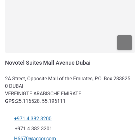
Novotel Suites Mall Avenue Dubai
2A Street, Opposite Mall of the Emirates, P.O. Box 283825
0
DUBAI
VEREINIGTE ARABISCHE EMIRATE
GPS
:
25.116528, 55.196111
+971 4 382 3200
Tel
Fax
+971 4 382 3201
Kontakt-E-Mail
H6670@accor.com