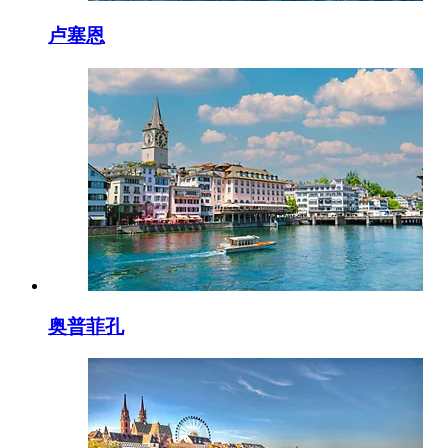
卢塞恩
奥普菲孔