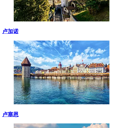
卢加诺
卢塞恩