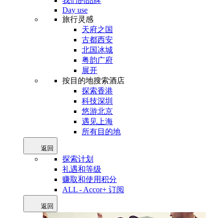
我们的品牌
Day use
旅行灵感
天府之国
古都西安
北国冰城
粤韵广府
展开
按目的地搜索酒店
探索香港
科技深圳
悠游北京
遇见上海
所有目的地
返回
探索计划
礼遇和等级
赚取和使用积分
ALL - Accor+ 订阅
返回