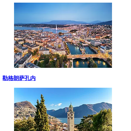
勒格朗萨孔内