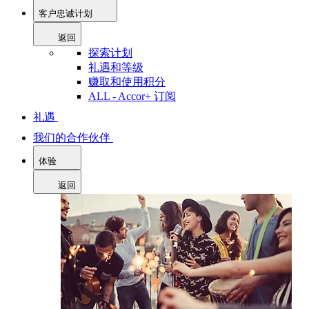
客户忠诚计划
返回
探索计划
礼遇和等级
赚取和使用积分
ALL - Accor+ 订阅
礼遇
我们的合作伙伴
体验
返回