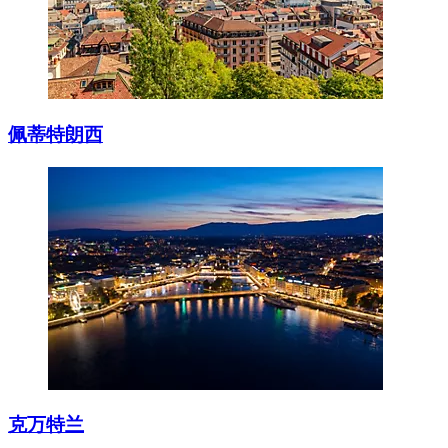
佩蒂特朗西
克万特兰