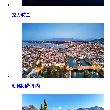
克万特兰
勒格朗萨孔内