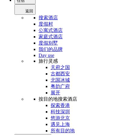
住宿
返回
搜索酒店
度假村
公寓式酒店
家庭式酒店
度假别墅
我们的品牌
Day use
旅行灵感
天府之国
古都西安
北国冰城
粤韵广府
展开
按目的地搜索酒店
探索香港
科技深圳
悠游北京
遇见上海
所有目的地