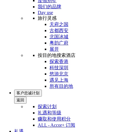
度假别墅
我们的品牌
Day use
旅行灵感
天府之国
古都西安
北国冰城
粤韵广府
展开
按目的地搜索酒店
探索香港
科技深圳
悠游北京
遇见上海
所有目的地
客户忠诚计划
返回
探索计划
礼遇和等级
赚取和使用积分
ALL - Accor+ 订阅
礼遇