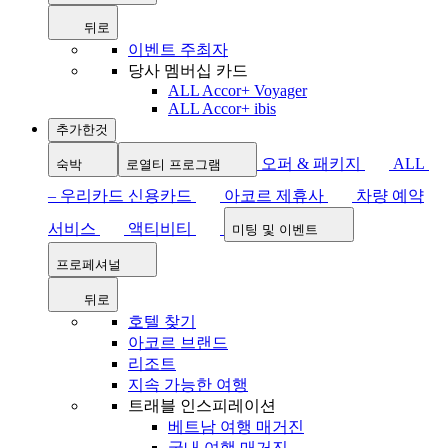
뒤로
이벤트 주최자
당사 멤버십 카드
ALL Accor+ Voyager
ALL Accor+ ibis
추가한것
오퍼 & 패키지
ALL
숙박
로열티 프로그램
– 우리카드 신용카드
아코르 제휴사
차량 예약
서비스
액티비티
미팅 및 이벤트
프로페셔널
뒤로
호텔 찾기
아코르 브랜드
리조트
지속 가능한 여행
트래블 인스피레이션
베트남 여행 매거진
국내 여행 매거진