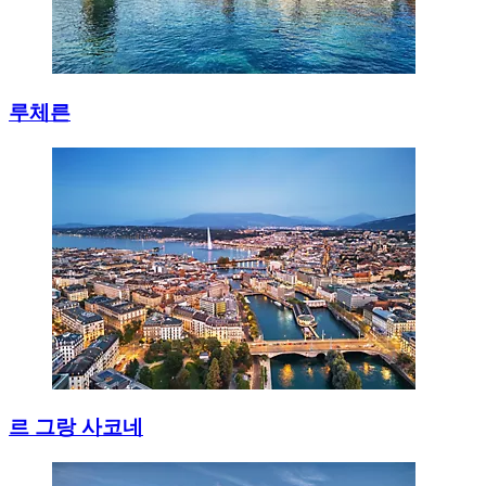
루체른
르 그랑 사코네