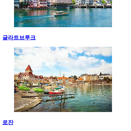
글라트브루크
로잔