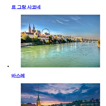
르 그랑 사코네
바스레