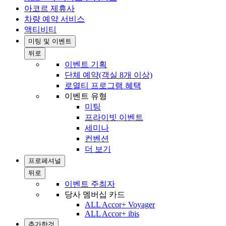
아코르 제휴사
차량 예약 서비스
액티비티
미팅 및 이벤트
뒤로
이벤트 기획
단체 예약(객실 8개 이상)
로열티 프로그램 혜택
이벤트 유형
미팅
프라이빗 이벤트
세미나
컨벤션
더 보기
프로페셔널
뒤로
이벤트 주최자
당사 멤버십 카드
ALL Accor+ Voyager
ALL Accor+ ibis
추가한것