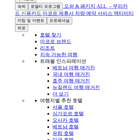
오퍼 & 패키지
ALL – 우리카
숙박
로열티 프로그램
드 신용카드
아코르 제휴사
차량 예약 서비스
액티비티
미팅 및 이벤트
프로페셔널
뒤로
호텔 찾기
아코르 브랜드
리조트
지속 가능한 여행
트래블 인스피레이션
베트남 여행 매거진
국내 여행 매거진
호주 여행 매거진
뉴질랜드 여행 매거진
더 보기
여행지별 추천 호텔
서울 호텔
싱가포르 호텔
오사카 호텔
베트남 호텔
유럽 호텔
미국 호텔