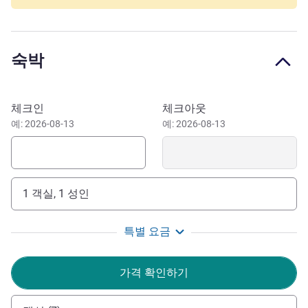
ideal starting point for your Lausanne stay. 10 mins from
Lake Geneva and 15 mins from the center, enjoy a nice
lakeside walk or cultural tour. Our environmentally-
숙박
conscious hotel also provides a free car park for electric
vehicles: use one of our 14 Tesla Superchargers before
taking a ride through the beautiful Swiss landscape.
이 호텔 예약하기
체크인
체크아웃
In the heart of French-speaking Switzerland, our hotel is an
예: 2026-08-13
예: 2026-08-13
ideal starting point for your Lausanne stay. 10 mins from
Lake Geneva and 15 mins from the center, enjoy a nice
lakeside walk or cultural tour.
1 객실, 1 성인
Olivier Serror and his entire team welcome you to this
modern, environmentally-friendly Novotel.
특별 요금
Olivier Serror 호텔 관리
가격 확인하기