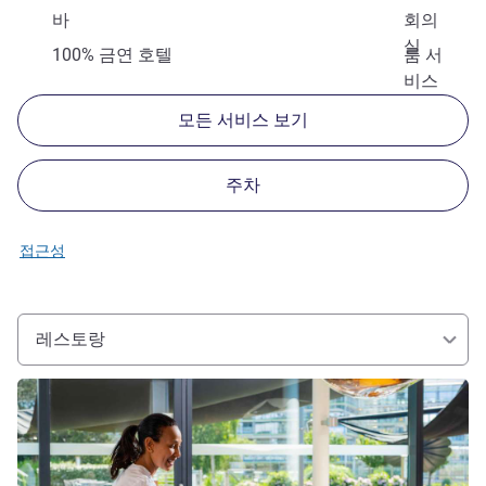
바
회의
실
100% 금연 호텔
룸 서
비스
모든 서비스 보기
주차
접근성
레스토랑
세부 정보 보기