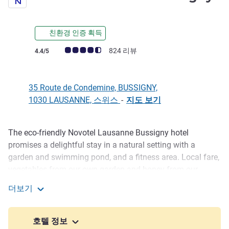
친환경 인증 획득
고객 평점 (ALL 평가)
824 리뷰
4.4/5
35 Route de Condemine, BUSSIGNY,
1030 LAUSANNE, 스위스
-
지도 보기
The eco-friendly Novotel Lausanne Bussigny hotel
호텔설명
promises a delightful stay in a natural setting with a
garden and swimming pond, and a fitness area. Local fare,
vegetables from our own garden and honey from our
beehives are served at breakfast and in the bar and
더보기
restaurant. 6 meeting rooms have natural daylight and
Novotel Lausanne Bussigny
plants for a Zen atmosphere.
호텔 정보
In the heart of French-speaking Switzerland, our hotel is an