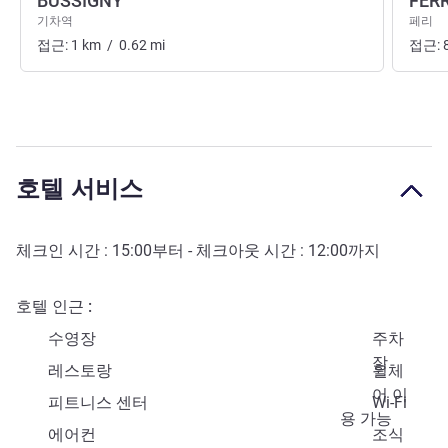
BUSSIGNY
FER
기차역
페리
접근:
1
km
/
0.62
mi
접근:
호텔 서비스
체크인 시간 :
15:00
부터 - 체크아웃 시간 :
12:00
까지
호텔 인근
수영장
주차
장
레스토랑
휠체
어 이
피트니스 센터
Wi-Fi
용 가능
에어컨
조식