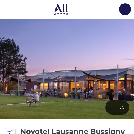
Load
75
4
Novotel Lausanne Bussigny