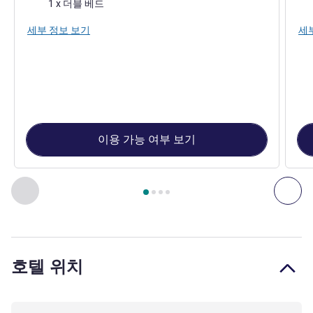
침구
침
1 x 더블 베드
세부 정보 보기
세
이용 가능 여부 보기
4
/
1
페이지
, 객실 1 : Superior Business room with 1 double bed
이전 - 객실
다음
호텔 위치