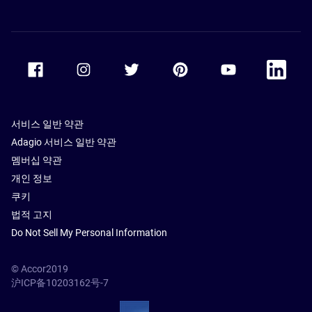
Accor Facebook
Accor Instagram
Accor Twitter
Accor Pinterest
Accor Youtube
Accor Li
서비스 일반 약관
Adagio 서비스 일반 약관
멤버십 약관
개인 정보
쿠키
법적 고지
Do Not Sell My Personal Information
© Accor2019
沪ICP备10203162号-7
SSL Secure – globalSign