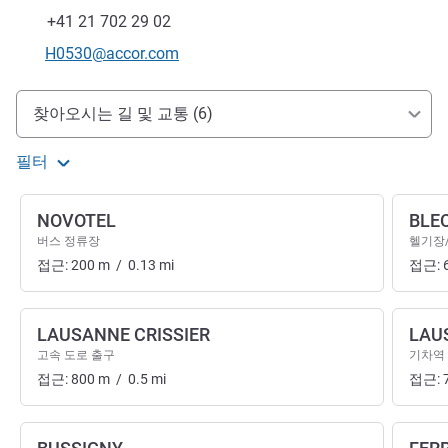
전화
팩스
+41 21 702 29 02
E-mail
H0530@accor.com
호텔 접근 및 교통
찾아오시는 길 및 교통 (6)
필터
NOVOTEL
BLE
버스 정류장
헬기장
접근:
200
m
/
0.13
mi
접근:
LAUSANNE CRISSIER
LAU
고속 도로 출구
기차역
접근:
800
m
/
0.5
mi
접근: