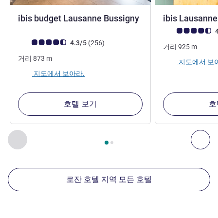
1성
ibis budget Lausanne Bussigny
ibis Lausanne
고객 평점 (ALL 평
4
고객 평점 (ALL 평가)
리뷰
4.3/5
(256
)
거리
925
m
거리
873
m
지도에서 보
지도에서 보아라.
호텔 보기
호
2
/
1
페이지
, 주변에 있는 다른 시설 1 :, 주변에 있는 다른 시설 2 
이전 - 주변에 있는 다른 시설
다음
로잔 호텔 지역 모든 호텔