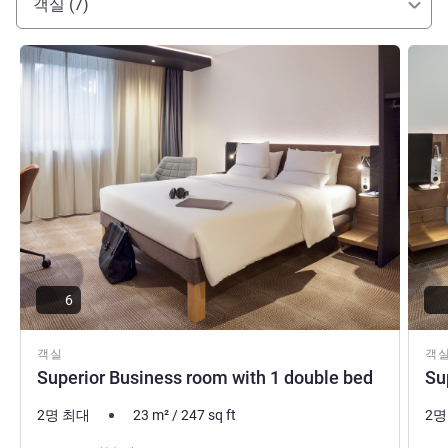
객실 (7)
세부 정보 보기
세부 
6
객실
객
Superior Business room with 1 double bed
Su
2명 최대
23
m²
/
247
sq ft
2명