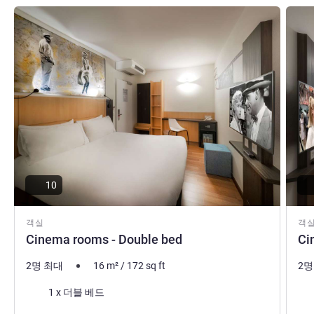
세부 정보 보기
세부 
10
객실
객
Cinema rooms - Double bed
Ci
2명 최대
16
m²
/
172
sq ft
2명
침구
침
1 x 더블 베드