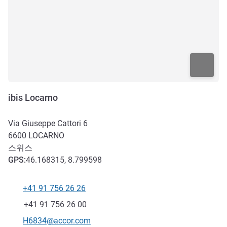
ibis Locarno
Via Giuseppe Cattori 6
6600
LOCARNO
스위스
GPS
:
46.168315, 8.799598
+41 91 756 26 26
전화
팩스
+41 91 756 26 00
E-mail
H6834@accor.com