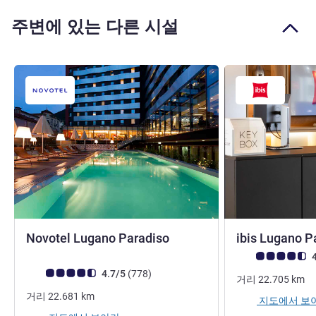
주변에 있는 다른 시설
4.5성
Novotel Lugano Paradiso
ibis Lugano P
고객 평점 (ALL 평
4
고객 평점 (ALL 평가)
리뷰
4.7/5
(778
)
거리
22.705
km
거리
22.681
km
지도에서 보