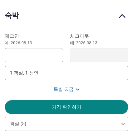
the heart of the city, a few minutes from the lake, 2 min.
walk from the train station. Free sauna, sensory shower
숙박
and relaxation room. Sweet bed by Ibis. Hygiene measure:
ALLSAFE certified hotel. With the Ticino Ticket, public
transport is free in Ticino.
이 호텔 예약하기
체크인
체크아웃
Locarno is the ideal starting point for excursions in the
예: 2026-08-13
예: 2026-08-13
surrounding valleys. Between culture, lake and mountains,
the perfect holiday destination to relax or have fun. The
hotel is very central.
1 객실, 1 성인
The Director and team of Ibis Locarno are looking
forward to welcoming you to Locarno. We are at your
특별 요금
disposal before and during your stay. We will be happy to
welcome you! Massimo Galli, Hotel Director
가격 확인하기
호텔 관리
객실 (5)