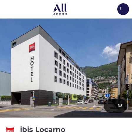
Load
38
3성
ibis Locarno