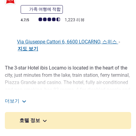
가족 여행에 적합
고객 평점 (ALL 평가)
1,223 리뷰
4.7/5
Via Giuseppe Cattori 6, 6600 LOCARNO, 스위스
-
지도 보기
The 3-star Hotel ibis Locarno is located in the heart of the
호텔설명
city, just minutes from the lake, train station, ferry terminal,
Piazza Grande and casino. The hotel, fully air-conditioned
and non-smoking, has 83 rooms, 4 for disabled people and
3 suites. There is a 24-hour bar serving soft drinks and
더보기
snacks, a sauna, relax area, a cozy breakfast area and paid
ibis Locarno
parking. Free WIFI. Enjoy a pleasant stay.
호텔 정보
Our bar offers snacks and drinks 24/24. A rich buffet
breakfast is served every morning. Free WIFI in the hotel. In