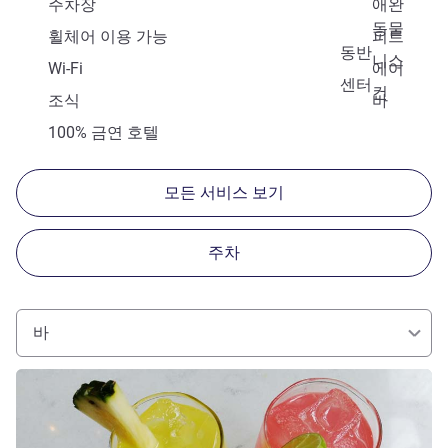
주차장
애완
동물
휠체어 이용 가능
피트
동반
니스
Wi-Fi
에어
센터
컨
조식
바
100% 금연 호텔
모든 서비스 보기
주차
바
세부 정보 보기