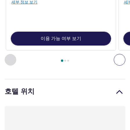
세부 정보 보기
세
이용 가능 여부 보기
3
/
1
페이지
, 객실 1 : Cinema rooms - Double bed , 객실 2 : Cine
이전 - 객실
다음
호텔 위치