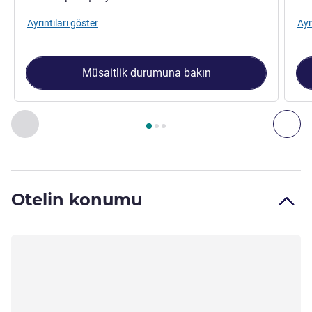
Ayrıntıları göster
Ayr
Müsaitlik durumuna bakın
Sayfa
1
/
3
, Oda 1 : Tandem Room for 2 travelers maximum. #
Önceki - Oda
Son
Otelin konumu