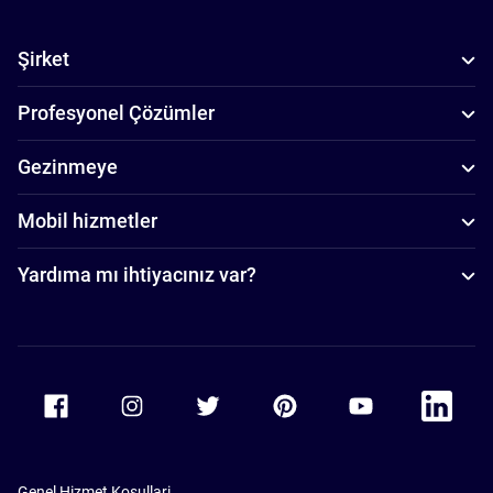
Şirket
Profesyonel Çözümler
Gezinmeye
Mobil hizmetler
Yardıma mı ihtiyacınız var?
Accor Facebook
Accor Instagram
Accor Twitter
Accor Pinterest
Accor Youtube
Accor Li
Genel Hizmet Koşullari