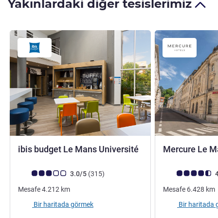
Yakınlardaki diğer tesislerimiz
2 yıldız
ibis budget Le Mans Université
Mercure Le M
Avis müşterileri puanı (ALL Puanlama)
görüş
Avis müşterileri 
3.0/5
(315
)
4
Mesafe
4.212
km
Mesafe
6.428
km
Bir haritada görmek
Bir haritada