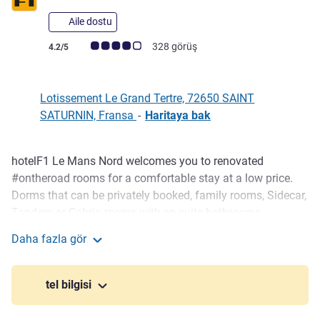
Aile dostu
Avis müşterileri puanı (ALL Puanlama)
328 görüş
4.2/5
Lotissement Le Grand Tertre, 72650 SAINT
SATURNIN, Fransa
-
Haritaya bak
hotelF1 Le Mans Nord welcomes you to renovated
Açıklama
#ontheroad rooms for a comfortable stay at a low price.
Dorms that can be privately booked, family rooms, Sidecar,
Tandem or Cabrio rooms with en suite bathrooms.
Whatever your choice, you will enjoy free WiFi. The hotel
Daha fazla gör
also offers free enclosed parking and reception is open
hotelF1 Le Mans Nord
24/7. There is an all-you-can-eat breakfast buffet and
vending machines available.
tel bilgisi
200m from a bus stop and 10 mins from downtown, our