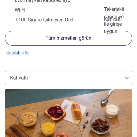
Evcil hayvan kabul ediliyor
Tekerlekli
Wi-Fi
sandalye
Kahvaltı
%100 Sigara İçilmeyen Otel
ile girişe
uygun
Tüm hizmetleri görün
Ulaşılabilirlik
Kahvaltı
Ayrıntıları göster