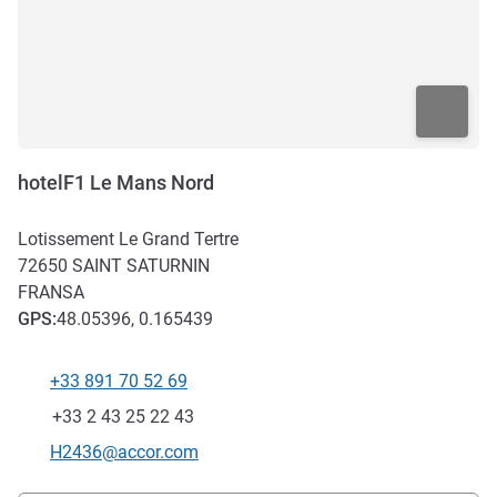
hotelF1 Le Mans Nord
Lotissement Le Grand Tertre
72650
SAINT SATURNIN
FRANSA
GPS
:
48.05396, 0.165439
+33 891 70 52 69
Telefon
Faks
+33 2 43 25 22 43
İletişim için e-posta
H2436@accor.com