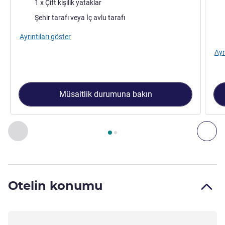
Şilte
Şilt
1 x Çift kişilik yataklar
Manzara:
Man
Şehir tarafı veya İç avlu tarafı
Ayrıntıları göster
Ayr
Müsaitlik durumuna bakın
Sayfa
1
/
2
, Oda 1 : Standard Room with 1 double bed , Oda 
Önceki - Oda
Son
Otelin konumu