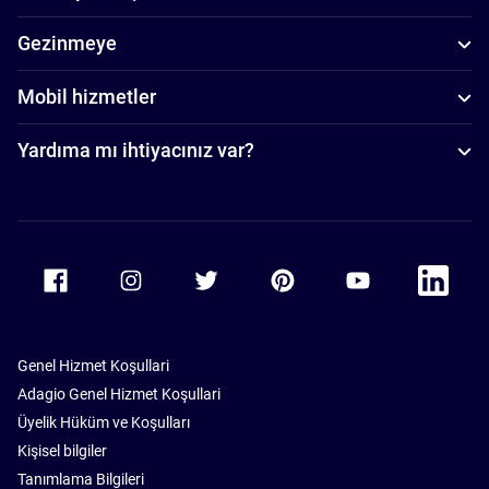
Gezinmeye
Mobil hizmetler
Yardıma mı ihtiyacınız var?
Accor Facebook
Accor Instagram
Accor Twitter
Accor Pinterest
Accor Youtube
Accor Li
Genel Hizmet Koşullari
Adagio Genel Hizmet Koşullari
Üyelik Hüküm ve Koşulları
Kişisel bilgiler
Tanımlama Bilgileri