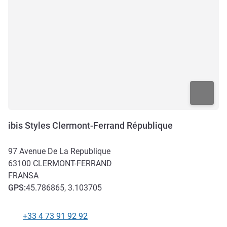
ibis Styles Clermont-Ferrand République
97 Avenue De La Republique
63100
CLERMONT-FERRAND
FRANSA
GPS
:
45.786865, 3.103705
+33 4 73 91 92 92
Telefon