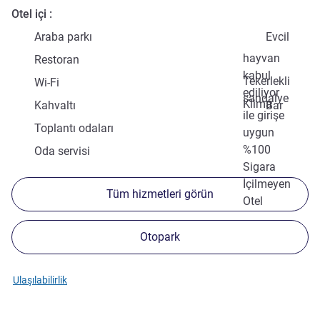
Otel içi
Araba parkı
Evcil
hayvan
Restoran
kabul
Tekerlekli
Wi-Fi
ediliyor
sandalye
Klima
Kahvaltı
Bar
ile girişe
Toplantı odaları
uygun
%100
Oda servisi
Sigara
İçilmeyen
Tüm hizmetleri görün
Otel
Otopark
Ulaşılabilirlik