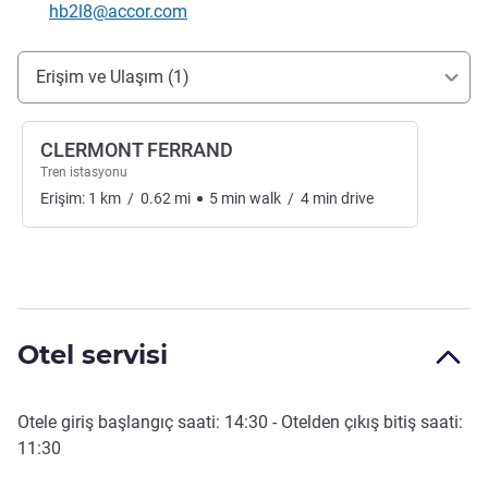
İletişim için e-posta
hb2l8@accor.com
Erişim ve ulaşım
Erişim ve Ulaşım (1)
CLERMONT FERRAND
Tren istasyonu
Erişim:
1
km
/
0.62
mi
5
min
walk
/
4
min
drive
Otel servisi
Otele giriş başlangıç saati:
14:30
- Otelden çıkış bitiş saati:
11:30