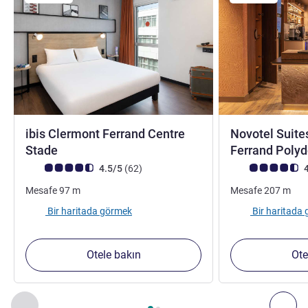
ibis Clermont Ferrand Centre
Novotel Suite
3 yıldız
Stade
Ferrand Pol
Avis müşterileri puanı (ALL Puanlama)
görüş
Avis müşterileri 
4.5/5
(62
)
4
Mesafe
97
m
Mesafe
207
m
Bir haritada görmek
Bir haritada
Otele bakın
Ote
Sayfa
1
/
2
, Yakınlardaki diğer tesislerimiz 1 :, Yakınlardaki diğ
Önceki - Yakınlardaki diğer tesislerimiz
Sonr