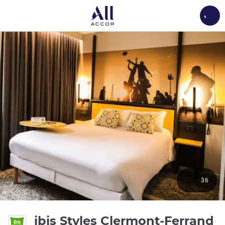
Load
36
ibis Styles Clermont-Ferrand