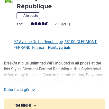
3 yıldız
République
Aile dostu
Avis müşterileri puanı (ALL Puanlama)
1.280 görüş
4.5/5
97 Avenue De La Republique, 63100 CLERMONT-
FERRAND, Fransa
-
Haritaya bak
Breakfast plus unlimited WiFi included in all prices at the
Açıklama
Ibis Styles Clermont-Ferrand Republique. Ibis Styles hotel
offers many facilities. Close to the train station, Polydome
and Michelin adventure, the city center, tram. Also close to
Stade Marcel-Michelin for weekends. The bar is open
Daha fazla gör
outside for meeting before and after ASM matches. The 55
ibis Styles Clermont-Ferrand République
rooms and common areas will welcome you with a Ovalia
theme
tel bilgisi