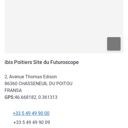
ibis Poitiers Site du Futuroscope
2, Avenue Thomas Edison
86360
CHASSENEUIL DU POITOU
FRANSA
GPS
:
46.668182, 0.361313
+33 5 49 49 90 00
Telefon
Faks
+33 5 49 49 90 09