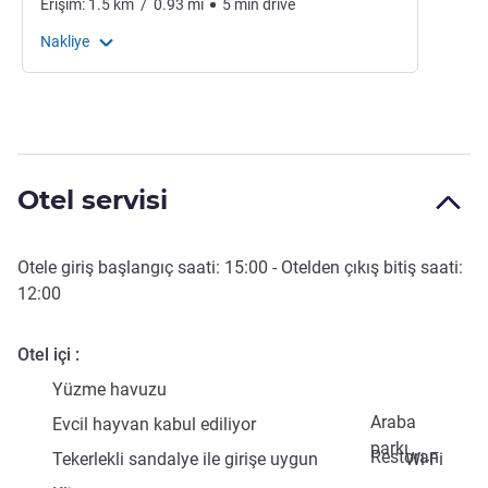
Erişim:
1.5
km
/
0.93
mi
5
min
drive
Nakliye
Otel servisi
Otele giriş başlangıç saati:
15:00
- Otelden çıkış bitiş saati:
12:00
Otel içi
Yüzme havuzu
Araba
Evcil hayvan kabul ediliyor
parkı
Restoran
Tekerlekli sandalye ile girişe uygun
Wi-Fi