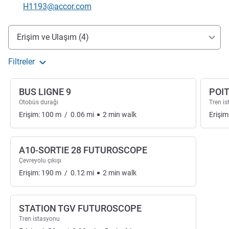
İletişim için e-posta
H1193@accor.com
Erişim ve ulaşım
Erişim ve Ulaşım (4)
Filtreler
BUS LIGNE 9
POIT
Otobüs durağı
Tren i
Erişim:
100
m
/
0.06
mi
2
min
walk
Erişim
A10-SORTIE 28 FUTUROSCOPE
Çevreyolu çıkışı
Erişim:
190
m
/
0.12
mi
2
min
walk
STATION TGV FUTUROSCOPE
Tren istasyonu