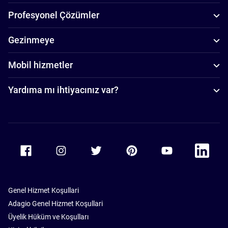
Profesyonel Çözümler
Gezinmeye
Mobil hizmetler
Yardıma mı ihtiyacınız var?
Accor Facebook
Accor Instagram
Accor Twitter
Accor Pinterest
Accor Youtube
Accor Li
Genel Hizmet Koşullari
Adagio Genel Hizmet Koşullari
Üyelik Hüküm ve Koşulları