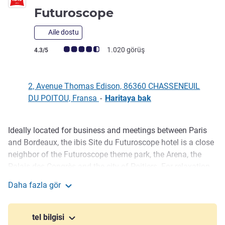
3 yıldız
Futuroscope
Aile dostu
Avis müşterileri puanı (ALL Puanlama)
1.020 görüş
4.3/5
2, Avenue Thomas Edison, 86360 CHASSENEUIL
DU POITOU, Fransa
-
Haritaya bak
Ideally located for business and meetings between Paris
Açıklama
and Bordeaux, the ibis Site du Futuroscope hotel is a close
neighbor of the Futuroscope theme park, the Arena, the
Palais des Congrès and the city of Poitiers. For relaxation
and leisure, enjoy air conditioning during the summer, a
Daha fazla gör
heated swimming pool and a boules court.
ibis Poitiers Site du Futuroscope
Futuroscope: All the thrills of attraction. Immerse yourself
tel bilgisi
in the playful and festive spirit of Futuroscope. Exciting