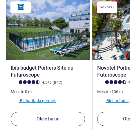
Ibis budget Poitiers Site du
Novotel Poitie
2 yıldız
4
Futuroscope
Futuroscope
Avis müşterileri puanı (ALL Puanlama)
görüş
Avis müşterileri 
4.5/5
(842
)
4
Mesafe
0
m
Mesafe
106
m
Bir haritada görmek
Bir haritada
Otele bakın
Ote