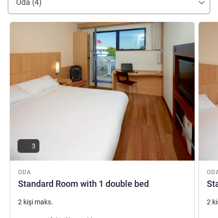
Oda (4)
Ayrıntıları göster
Ayrıntı
3
ODA
OD
Standard Room with 1 double bed
St
2 kişi maks.
2 k