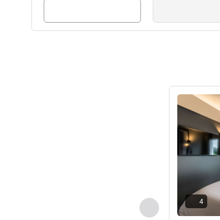
Ayrıntıları gös
4
Önceki - Oda