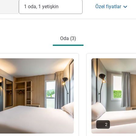
1 oda, 1 yetişkin
Özel fiyatlar
Oda (3)
ter
Ayrıntıları göster
2