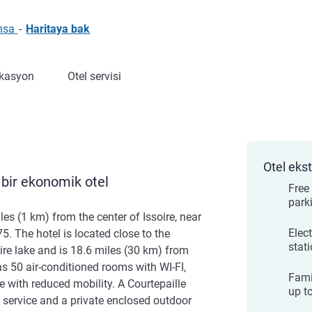
ansa
-
Haritaya bak
kasyon
Otel servisi
Otel ekst
r bir ekonomik otel
Free
park
iles (1 km) from the center of Issoire, near
Elect
5. The hotel is located close to the
stat
re lake and is 18.6 miles (30 km) from
as 50 air-conditioned rooms with WI-FI,
Fam
e with reduced mobility. A Courtepaille
up t
k service and a private enclosed outdoor