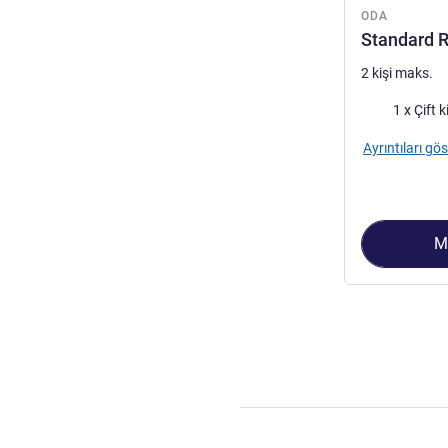
ODA
Standard R
2 kişi maks.
Şilte
1 x Çift k
Ayrıntıları gös
M
Sayfa
1
/
2
, Oda