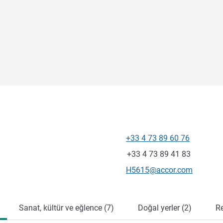
+33 4 73 89 60 76
Telefon
Faks
+33 4 73 89 41 83
İletişim için e-posta
H5615@accor.com
Sanat, kültür ve eğlence (7)
Doğal yerler (2)
Re