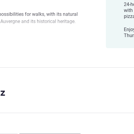
24-h
with
ssibilities for walks, with its natural
pizz
Auvergne and its historical heritage.
Enjo
ing you and helping you discover our
Thur
z