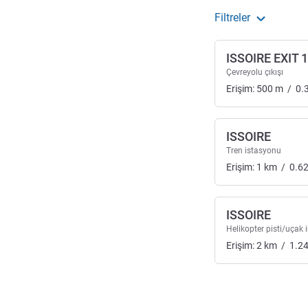
Filtreler
ISSOIRE EXIT 
Çevreyolu çıkışı
Erişim:
500
m
/
0.
ISSOIRE
Tren istasyonu
Erişim:
1
km
/
0.6
ISSOIRE
Helikopter pisti/uçak i
Erişim:
2
km
/
1.2