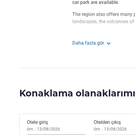
car park are available.
The region also offers many po
landscapes, the volcanoes of 
We look forward to welcom
Daha fazla gör
beautiful region.
ibis Issoire
Ghaïs Smaïli Otel Yönetimi
Konaklama olanaklarımı
Bu otelde rezervasyon yaptırın
Otele giriş
Otelden çıkış
örn. : 13/08/2026
örn. : 13/08/2026