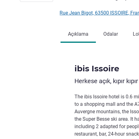
Rue Jean Bigot, 63500 ISSOIRE, Fr
Açıklama
Odalar
Lo
ibis Issoire
Herkese açık, kıpır kıpı
The ibis Issoire hotel is 0.6 m
to a shopping mall and the A7
Auvergne mountains, the Issoi
the Super Besse ski area. It h
including 2 adapted for peopl
restaurant, bar, 24-hour snac