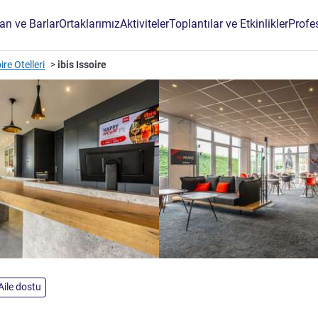
an ve Barlar
Ortaklarımız
Aktiviteler
Toplantılar ve Etkinlikler
Profe
ire Otelleri
ibis Issoire
dız
Aile dostu