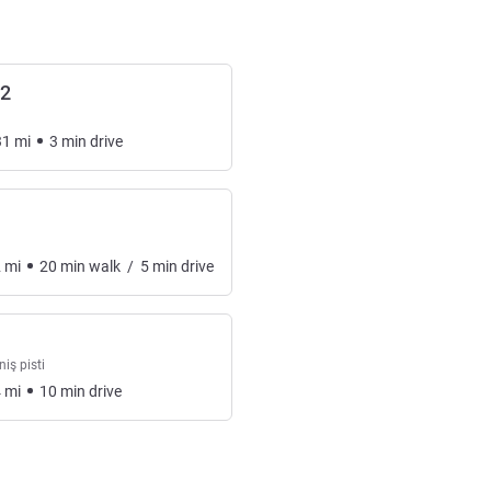
12
31
mi
3
min
drive
2
mi
20
min
walk
/
5
min
drive
niş pisti
4
mi
10
min
drive