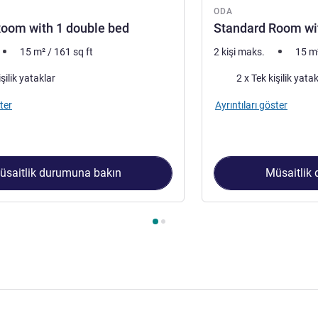
ODA
oom with 1 double bed
Standard Room wit
15
m²
/
161
sq ft
2 kişi maks.
15
m
Şilte
işilik yataklar
2 x Tek kişilik yata
ter
Ayrıntıları göster
üsaitlik durumuna bakın
Müsaitlik
 1 : Standard Room with 1 double bed , Oda 2 : Standard Room 