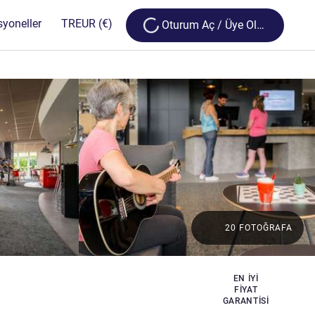
Loading...
syoneller
TR
EUR
(€)
Oturum Aç / Üye Olun
20 FOTOĞRAFA
EN IYI
FIYAT
GARANTISI