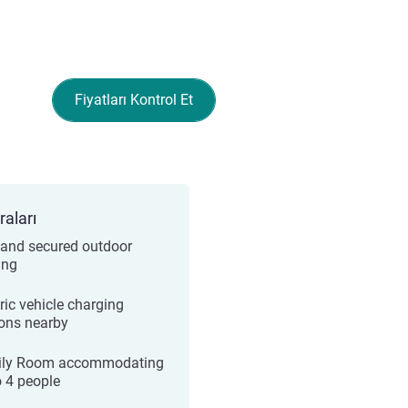
Fiyatları Kontrol Et
raları
 and secured outdoor
ing
ric vehicle charging
ions nearby
ily Room accommodating
o 4 people