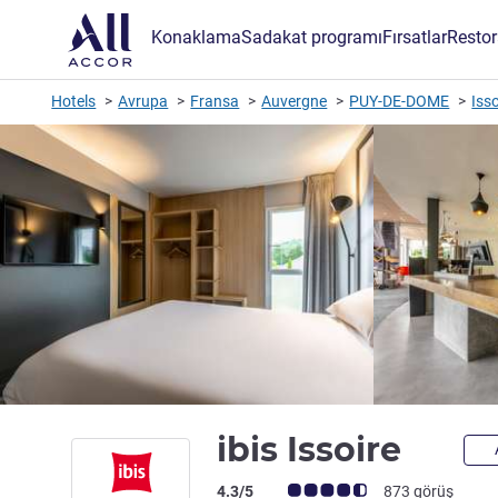
Konaklama
Sadakat programı
Fırsatlar
Restor
Hotels
Avrupa
Fransa
Auvergne
PUY-DE-DOME
Isso
3 yıl
ibis Issoire
Avis müşterileri puanı (ALL Puanlama)
4.3/5
873 görüş