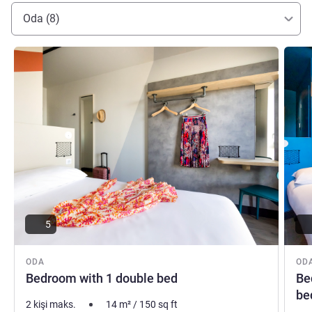
Oda (8)
Ayrıntıları göster
Ayrıntı
5
ODA
OD
Bedroom with 1 double bed
Be
be
2 kişi maks.
14
m²
/
150
sq ft