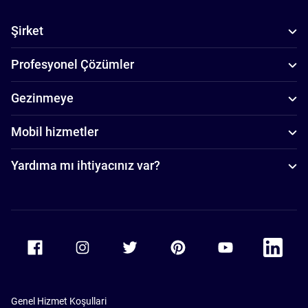
Şirket
Profesyonel Çözümler
Gezinmeye
Mobil hizmetler
Yardıma mı ihtiyacınız var?
Accor Facebook
Accor Instagram
Accor Twitter
Accor Pinterest
Accor Youtube
Accor Li
Genel Hizmet Koşullari