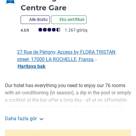
2 yıldız
Centre Gare
Aile dostu
Eko sertifikalı
Avis müşterileri puanı (ALL Puanlama)
1.267 görüş
4.5/5
27 Rue de Périgny, Access by FLORA TRISTAN
street, 17000 LA ROCHELLE, Fransa
-
Haritaya bak
Our hotel has everything you need to enjoy our 76 rooms
Açıklama
with air conditioning (in season), a dip in the pool or simply
a cocktail at the bar after a long day - all at an affordable
rate. Modern and well equipped, ibis budget La Rochelle
Centre Gare has a team of staff at your service.
Daha fazla gör
Ibis budget La Rochelle Centre Gare
The ibis budget La Rochelle Centre Gare hotel offers
modern, air-conditioned, soundproofed rooms and free