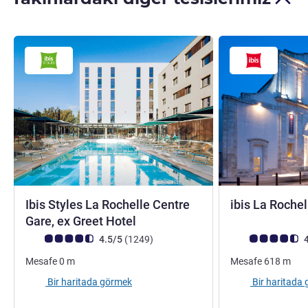
Ibis Styles La Rochelle Centre
ibis La Rochel
3 yıldız
Gare, ex Greet Hotel
Avis müşterileri puanı (ALL Puanlama)
görüş
Avis müşterileri 
4.5/5
(1249
)
4
Mesafe
0
m
Mesafe
618
m
Bir haritada görmek
Bir haritada