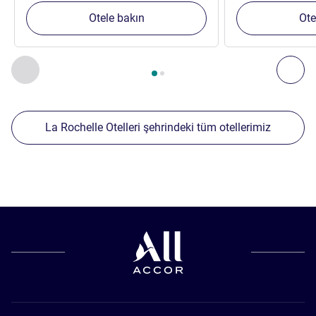
Otele bakın
Ote
Sayfa
1
/
2
, Yakınlardaki diğer tesislerimiz 1 :, Yakınlardaki diğ
Önceki - Yakınlardaki diğer tesislerimiz
Sonr
La Rochelle Otelleri şehrindeki tüm otellerimiz