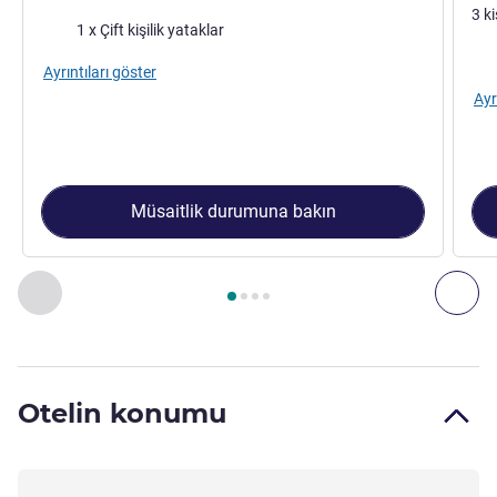
3 k
Şilte
1 x Çift kişilik yataklar
Şilt
Ayrıntıları göster
Ayr
Müsaitlik durumuna bakın
Sayfa
1
/
4
, Oda 1 : Bedroom with 1 double bed , Oda 2 : Bed
Önceki - Oda
Son
Otelin konumu