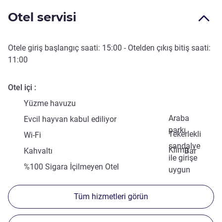
Otel servisi
Otele giriş başlangıç saati:
15:00
- Otelden çıkış bitiş saati:
11:00
Otel içi
Yüzme havuzu
Araba
Evcil hayvan kabul ediliyor
parkı
Tekerlekli
Wi-Fi
sandalye
Klima
Kahvaltı
Bar
ile girişe
%100 Sigara İçilmeyen Otel
uygun
Tüm hizmetleri görün