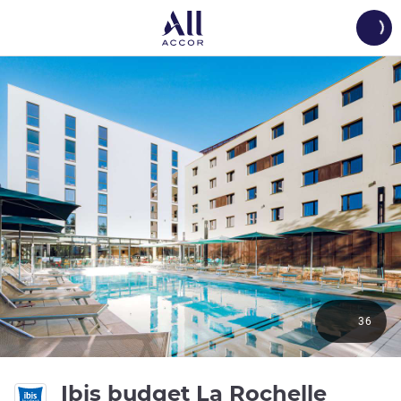
Load
36
Ibis budget La Rochelle