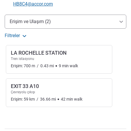
İletişim için e-posta
HB8C4@accor.com
Erişim ve ulaşım
Erişim ve Ulaşım (2)
Filtreler
LA ROCHELLE STATION
Tren istasyonu
Erişim:
700
m
/
0.43
mi
9
min
walk
EXIT 33 A10
Çevreyolu çıkışı
Erişim:
59
km
/
36.66
mi
42
min
walk