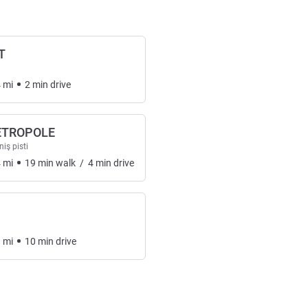
T
4
mi
2
min
drive
ETROPOLE
niş pisti
4
mi
19
min
walk
/
4
min
drive
1
mi
10
min
drive