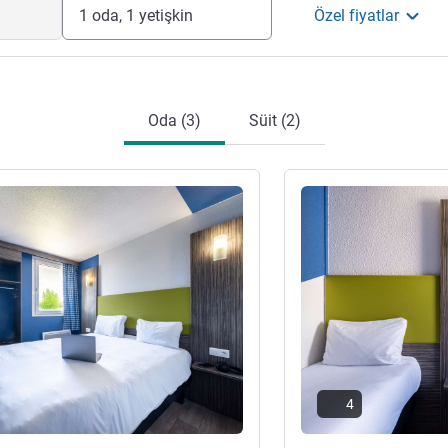
1 oda, 1 yetişkin
Özel fiyatlar
Oda (3)
Süit (2)
ter
Ayrıntıları göster
4