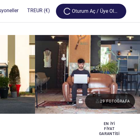
Loading...
syoneller
TR
EUR
(€)
Oturum Aç / Üye Olun
29 FOTOĞRAFA
EN IYI
FIYAT
GARANTISI