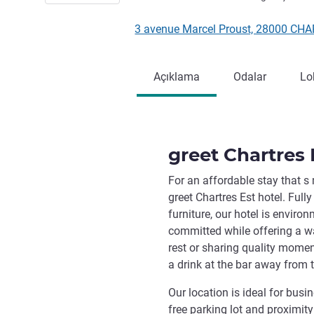
3 avenue Marcel Proust, 28000 CH
Açıklama
Odalar
Lo
greet Chartres 
For an affordable stay that s
greet Chartres Est hotel. Full
furniture, our hotel is enviro
committed while offering a w
rest or sharing quality momen
a drink at the bar away from t
Our location is ideal for busi
free parking lot and proximit