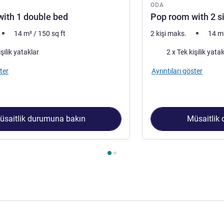
ODA
ith 1 double bed
Pop room with 2 s
14
m²
/
150
sq ft
2 kişi maks.
14
m
Şilte
işilik yataklar
2 x Tek kişilik yata
ter
Ayrıntıları göster
üsaitlik durumuna bakın
Müsaitlik
 1 : Pop room with 1 double bed , Oda 2 : Pop room with 2 singl