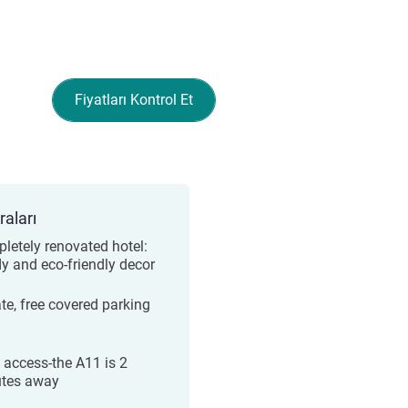
Fiyatları Kontrol Et
raları
letely renovated hotel:
dy and eco-friendly decor
ate, free covered parking
 access-the A11 is 2
tes away