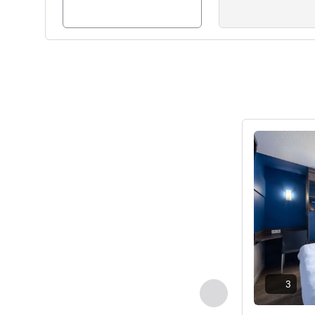
Ayrıntıları gös
3
Önceki - Oda