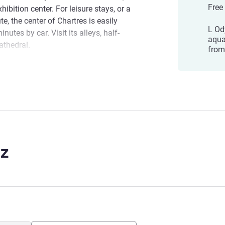
Free
ibition center. For leisure stays, or a
e, the center of Chartres is easily
L Od
utes by car. Visit its alleys, half-
aqua
athedral.
from
ude a trip to L ODYSSEE-France s largest
ctivities for kids and adults: 11 pools,
 pool in summer, ice rink, etc.
welcoming you to our fully refurbished
ong respect for environmental and social
t hotel brand.
z