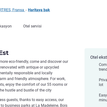
ARTRES, Fransa
-
Haritaya bak
kasyon
Otel servisi
Est
Otel ekst
 more eco-friendly, come and discover our
Comp
y renovated with antique or upcycled
tren
nmentally responsible and locally
arm and friendly atmosphere. For work,
Priv
ts, enjoy the comfort of our 55 rooms or
lot
he hustle and bustle of the city
Easy
ness guests, thanks to easy access, our
minu
y to business parks at La Madeleine, Bois