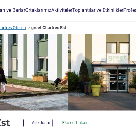
an ve Barlar
Ortaklarımız
Aktiviteler
Toplantılar ve Etkinlikler
Profe
artres Otelleri
greet Chartres Est
2 yıldız
Est
Aile dostu
Eko sertifikalı