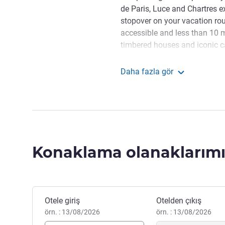
de Paris, Luce and Chartres exh
stopover on your vacation rout
accessible and less than 10 min
timbered houses and iconic c
A visit to Chartres must incl
Daha fazla gör
aquatic complex with lots of a
greet Chartres Est
lazy river, paddling pool, wave
The team looks forward to 
hotel, where you'll find a str
concerns in line with the gree
Konaklama olanaklarımı
Otel Yönetimi
Bu otelde rezervasyon yaptırın
Otele giriş
Otelden çıkış
örn. : 13/08/2026
örn. : 13/08/2026