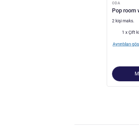
ODA
Pop room w
2 kişi maks.
Şilte
1 x Çift k
Ayrıntıları gös
M
Sayfa
1
/
2
, Oda