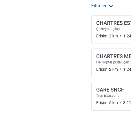
Filtreler
CHARTRES ES
Çevreyolu çıkışı
Erişim:
2
km
/
1.2
CHARTRES M
Helikopter pisti/uçak i
Erişim:
2
km
/
1.2
GARE SNCF
Tren istasyonu
Erişim:
5
km
/
3.1