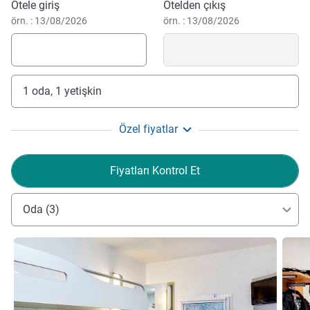
Bu otelde rezervasyon yaptırın
to discover our beautiful city! See you soon!
Otele giriş
Otelden çıkış
MARIE-ANGE GAMBADE Otel Yönetimi
örn. : 13/08/2026
örn. : 13/08/2026
1 oda, 1 yetişkin
Özel fiyatlar
Fiyatları Kontrol Et
Oda (3)
Ayrıntıları göster
Ayrıntı