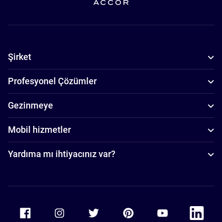
Şirket
Profesyonel Çözümler
Gezinmeye
Mobil hizmetler
Yardıma mı ihtiyacınız var?
Accor Facebook
Accor Instagram
Accor Twitter
Accor Pinterest
Accor Youtube
Accor Li