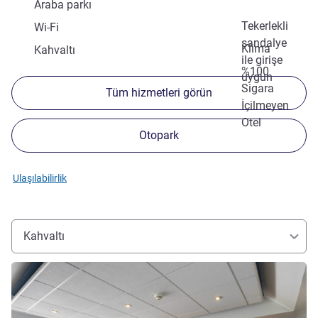
Araba parkı
Tekerlekli
Wi-Fi
sandalye
Klima
Kahvaltı
ile girişe
%100
uygun
Sigara
Tüm hizmetleri görün
İçilmeyen
Otel
Otopark
Ulaşılabilirlik
Kahvaltı
Ayrıntıları göster