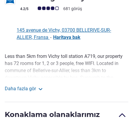
Avis müşterileri puanı (ALL Puanlama)
681 görüş
4.2/5
145 avenue de Vichy, 03700 BELLERIVE-SUR-
ALLIER, Fransa
-
Haritaya bak
Less than 5km from Vichy toll station A719, our property
Açıklama
has 72 rooms for 1, 2 or 3 people, free WIFI. Located in
commune of Bellerive-sur-Allier, less than 3km to
downtown Vichy accessible by bus. Succumb to the
charms of our beautiful spa town, its architecture, huge
Daha fazla gör
parks and renovated banks of the Allier, while going easy
ibis budget Vichy
on your wallet. Free outdoor car park, not closed,
unsupervised.
Konaklama olanaklarımız
Our entire team welcomes you to Vichy! We are happy to
greet you for a one-night stopover but also to take the time