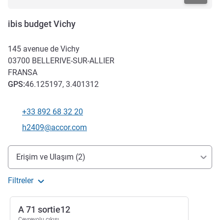
ibis budget Vichy
145 avenue de Vichy
03700
BELLERIVE-SUR-ALLIER
FRANSA
GPS
:
46.125197, 3.401312
+33 892 68 32 20
Telefon
İletişim için e-posta
h2409@accor.com
Erişim ve ulaşım
Erişim ve Ulaşım (2)
Filtreler
A 71 sortie12
Çevreyolu çıkışı