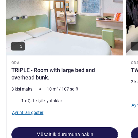
3
ODA
OD
TRIPLE - Room with large bed and
TW
overhead bunk.
2 k
3 kişi maks.
10
m²
/
107
sq ft
Şilt
Şilte
1 x Çift kişilik yataklar
Ayr
Ayrıntıları göster
Müsaitlik durumuna bakın