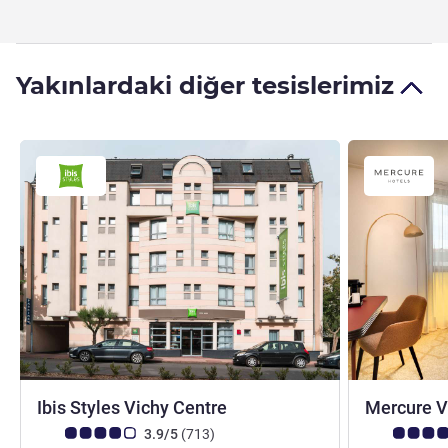
Yakınlardaki diğer tesislerimiz
3 yıldız
Ibis Styles Vichy Centre
Mercure V
Avis müşterileri puanı (ALL Puanlama)
görüş
Avis müşteri
3.9/5
(713
)