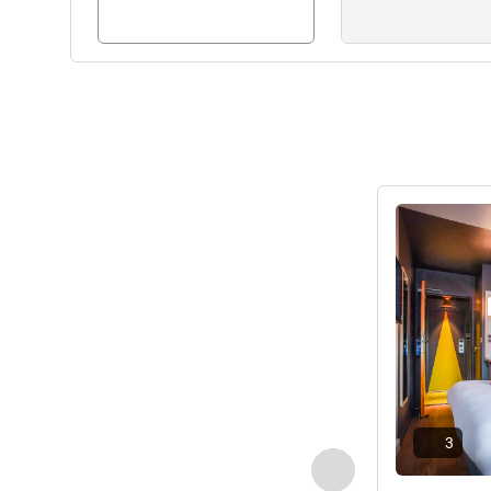
Ayrıntıları gös
3
Önceki - Oda