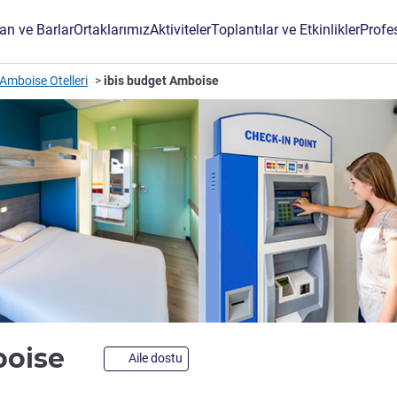
an ve Barlar
Ortaklarımız
Aktiviteler
Toplantılar ve Etkinlikler
Profe
Amboise Otelleri
ibis budget Amboise
2 yıldız
boise
Aile dostu