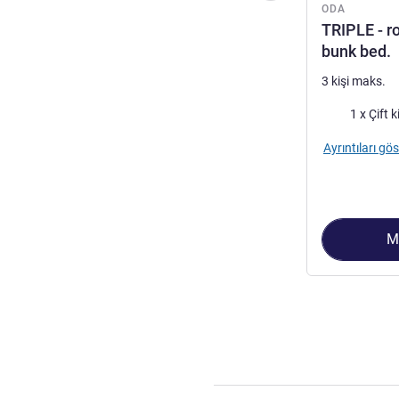
ODA
TRIPLE - r
bunk bed.
3 kişi maks.
Şilte
Ayrıntıları gös
M
Sayfa
1
/
3
, Oda