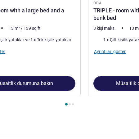
ODA
oom with a large bed and a
TRIPLE - room wit
bunk bed
13
m²
/
139
sq ft
3 kişi maks.
13
m
Şilte
1 x Çift kişilik yataklar ve 1 x Tek kişilik yataklar
ter
Ayrıntıları göster
üsaitlik durumuna bakın
Müsaitlik
 1 : TRIPLE - room with a large bed and a bunk bed. , Oda 2 : T