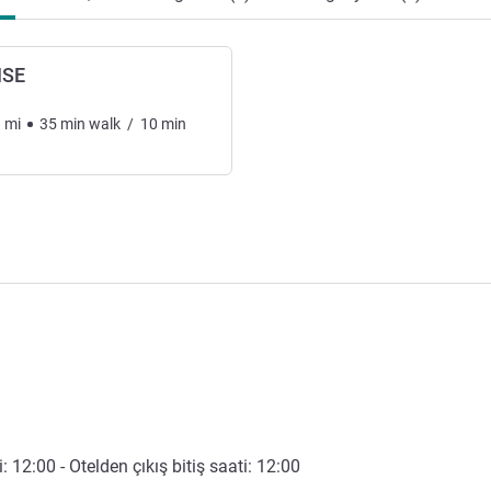
ISE
9
mi
35
min
walk
/
10
min
i:
12:00
- Otelden çıkış bitiş saati:
12:00