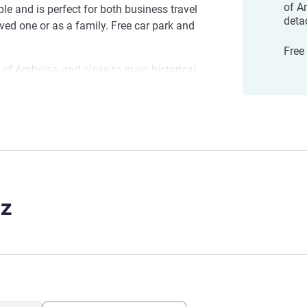
of A
ple and is perfect for both business travel
deta
ed one or as a family. Free car park and
Free
r of Amboise, and close to main historical
ll be a favorite place to visit our region.
dable price.
mboise team welcomes you to Touraine-Val
tage site. We will be at your disposal to
 richness of our region.
z