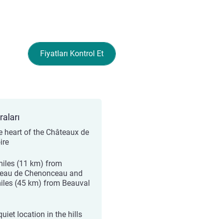
Fiyatları Kontrol Et
raları
he heart of the Châteaux de
ire
miles (11 km) from
eau de Chenonceau and
iles (45 km) from Beauval
quiet location in the hills