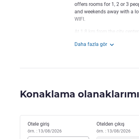
offers rooms for 1, 2 or 3 peo
and weekends away with a lov
WIFI.
At 1.8 km from the city cente
and cultural sites, the hotel wi
Daha fazla gör
Ideal stopover at a very affor
ibis budget Amboise
The entire Ibis Budget d'A
de Loire, a UNESCO World Heri
share with you the beauty and
William Poma Otel Yönetimi
Konaklama olanaklarımı
Bu otelde rezervasyon yaptırın
Otele giriş
Otelden çıkış
örn. : 13/08/2026
örn. : 13/08/2026