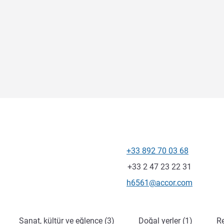
+33 892 70 03 68
Telefon
Faks
+33 2 47 23 22 31
İletişim için e-posta
h6561@accor.com
Sanat, kültür ve eğlence (3)
Doğal yerler (1)
Re