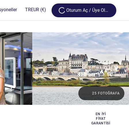
Loading...
syoneller
TR
EUR
(€)
Oturum Aç / Üye Olun
25 FOTOĞRAFA
EN IYI
FIYAT
GARANTISI