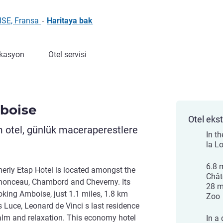
ISE, Fransa
-
Haritaya bak
kasyon
Otel servisi
boise
Otel ekst
im otel, günlük maceraperestlere
In t
la Lo
6.8 
erly Etap Hotel is located amongst the
Chât
enonceau, Chambord and Cheverny. Its
28 m
ooking Amboise, just 1.1 miles, 1.8 km
Zoo
 Luce, Leonard de Vinci s last residence
calm and relaxation. This economy hotel
In a 