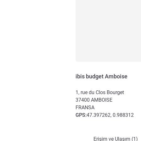
ibis budget Amboise
1, rue du Clos Bourget
37400
AMBOISE
FRANSA
GPS
:
47.397262, 0.988312
Erişim ve ulaşım
Erişim ve Ulaşım (1)