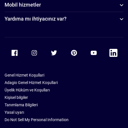
Mobil hizmetler
Yardıma mı ihtiyacınız var?
Accor Facebook
Accor Instagram
Accor Twitter
Accor Pinterest
Accor Youtube
Accor Li
Genel Hizmet Koşullari
Adagio Genel Hizmet Koşullari
Üyelik Hüküm ve Koşulları
Kişisel bilgiler
Tanımlama Bilgileri
Yasal uyarı
Do Not Sell My Personal Information