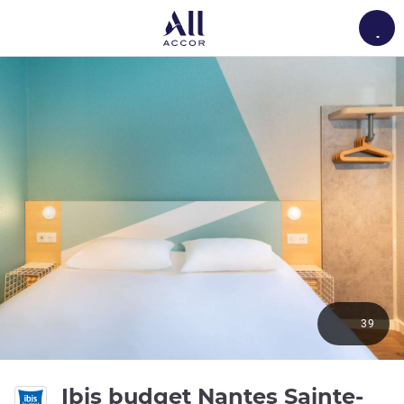
Load
39
Ibis budget Nantes Sainte-