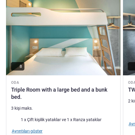
8
ODA
OD
Triple Room with a large bed and a bunk
TW
bed.
2 k
3 kişi maks.
Şilt
Şilte
1 x Çift kişilik yataklar ve 1 x Ranza yataklar
Ayr
Ayrıntıları göster