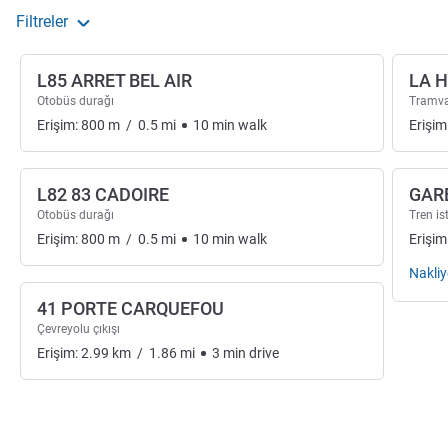
Filtreler
L85 ARRET BEL AIR
LA 
Otobüs durağı
Tramv
Erişim:
800
m
/
0.5
mi
10
min
walk
Erişim
L82 83 CADOIRE
GAR
Otobüs durağı
Tren i
Erişim:
800
m
/
0.5
mi
10
min
walk
Erişim
Nakliy
41 PORTE CARQUEFOU
Çevreyolu çıkışı
Erişim:
2.99
km
/
1.86
mi
3
min
drive