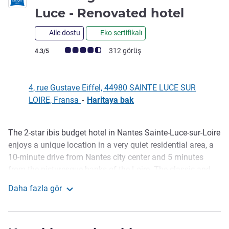
2 yıldı
Luce - Renovated hotel
Aile dostu
Eko sertifikalı
Avis müşterileri puanı (ALL Puanlama)
312 görüş
4.3/5
4, rue Gustave Eiffel, 44980 SAINTE LUCE SUR
LOIRE, Fransa
-
Haritaya bak
The 2-star ibis budget hotel in Nantes Sainte-Luce-sur-Loire
Açıklama
enjoys a unique location in a very quiet residential area, a
10-minute drive from Nantes city center and 5 minutes
from the picturesque banks of the Loire. The classic and
family rooms have been recently renovated and all have
Daha fazla gör
free unlimited WiFi. Several restaurants are within walking
Ibis budget Nantes Sainte-Luce - Renovated hotel
distance, the nearest right next to the hotels car park.
An ancient castle, covered passages and mechanical