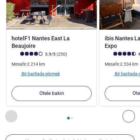
hotelF1 Nantes East La
ibis Nantes L
1 yıldız
3 yıldız
Beaujoire
Expo
Avis müşterileri puanı (ALL Puanlama)
görüş
Avis müşterileri 
3.9/5
(250
)
4
Mesafe
2.214
km
Mesafe
2.534
km
Bir haritada görmek
Bir haritada
Otele bakın
Ote
Sayfa
1
/
2
, Yakınlardaki diğer tesislerimiz 1 :, Yakınlardaki diğ
Önceki - Yakınlardaki diğer tesislerimiz
Sonr