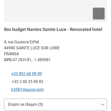
Ibis budget Nantes Sainte-Luce - Renovated hotel
4, rue Gustave Eiffel
44980
SAINTE LUCE SUR LOIRE
FRANSA
GPS
:
47.263181, -1.485981
+33 892 68 08 89
Telefon
Faks
+33 2 40 25 89 82
İletişim için e-posta
h3581@accor.com
Erişim ve ulaşım
Erişim ve Ulaşım (5)