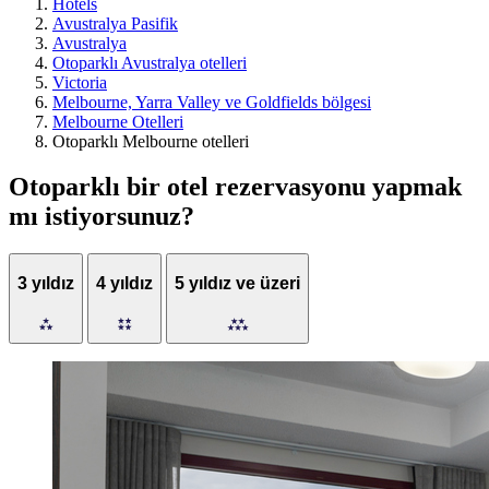
Hotels
Avustralya Pasifik
Avustralya
Otoparklı Avustralya otelleri
Victoria
Melbourne, Yarra Valley ve Goldfields bölgesi
Melbourne Otelleri
Otoparklı Melbourne otelleri
Otoparklı bir otel rezervasyonu yapmak
mı istiyorsunuz?
3 yıldız
4 yıldız
5 yıldız ve üzeri