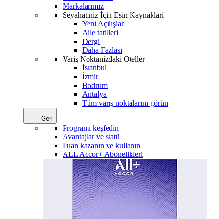
Markalarımız
Seyahatiniz İçin Esin Kaynaklari
Yeni Açılışlar
Aile tatilleri
Dergi
Daha Fazlası
Variş Noktanizdaki Oteller
İstanbul
İzmir
Bodrum
Antalya
Tüm varış noktalarını görün
Geri
Programı keşfedin
Avantajlar ve statü
Puan kazanın ve kullanın
ALL Accor+ Abonelikleri