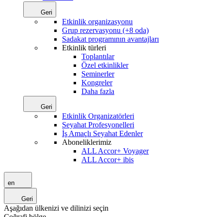
Geri
Etkinlik organizasyonu
Grup rezervasyonu (+8 oda)
Sadakat programının avantajları
Etkinlik türleri
Toplantılar
Özel etkinlikler
Seminerler
Kongreler
Daha fazla
Geri
Etkinlik Organizatörleri
Seyahat Profesyonelleri
İş Amaçlı Seyahat Edenler
Aboneliklerimiz
ALL Accor+ Voyager
ALL Accor+ ibis
en
Geri
Aşağıdan ülkenizi ve dilinizi seçin
Coğrafi bölge