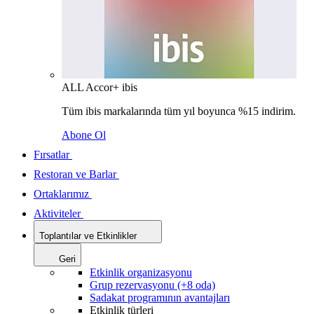
ALL Accor+ ibis
Tüm ibis markalarında tüm yıl boyunca %15 indirim.
Abone Ol
Fırsatlar
Restoran ve Barlar
Ortaklarımız
Aktiviteler
Toplantılar ve Etkinlikler
Geri
Etkinlik organizasyonu
Grup rezervasyonu (+8 oda)
Sadakat programının avantajları
Etkinlik türleri