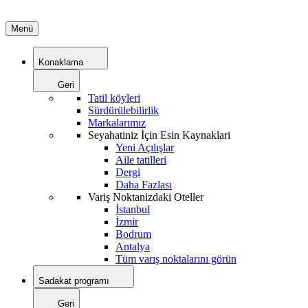
Menü
Konaklama
Geri
Tatil köyleri
Sürdürülebilirlik
Markalarımız
Seyahatiniz İçin Esin Kaynaklari
Yeni Açılışlar
Aile tatilleri
Dergi
Daha Fazlası
Variş Noktanizdaki Oteller
İstanbul
İzmir
Bodrum
Antalya
Tüm varış noktalarını görün
Sadakat programı
Geri