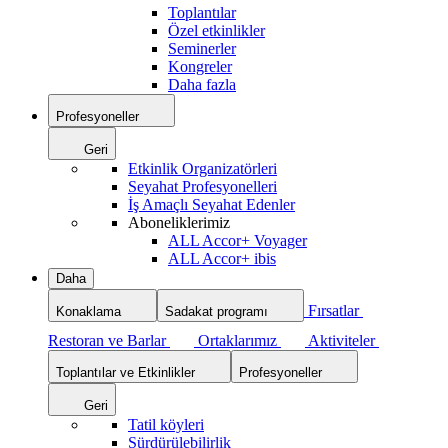
Toplantılar
Özel etkinlikler
Seminerler
Kongreler
Daha fazla
Profesyoneller
Geri
Etkinlik Organizatörleri
Seyahat Profesyonelleri
İş Amaçlı Seyahat Edenler
Aboneliklerimiz
ALL Accor+ Voyager
ALL Accor+ ibis
Daha
Fırsatlar
Konaklama
Sadakat programı
Restoran ve Barlar
Ortaklarımız
Aktiviteler
Toplantılar ve Etkinlikler
Profesyoneller
Geri
Tatil köyleri
Sürdürülebilirlik