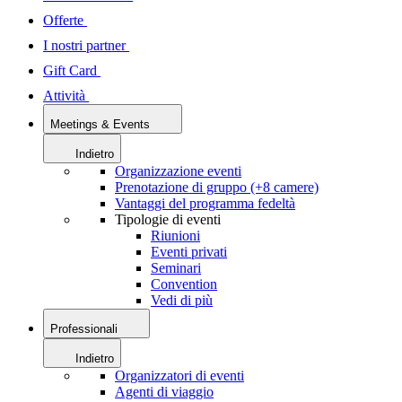
Offerte
I nostri partner
Gift Card
Attività
Meetings & Events
Indietro
Organizzazione eventi
Prenotazione di gruppo (+8 camere)
Vantaggi del programma fedeltà
Tipologie di eventi
Riunioni
Eventi privati
Seminari
Convention
Vedi di più
Professionali
Indietro
Organizzatori di eventi
Agenti di viaggio