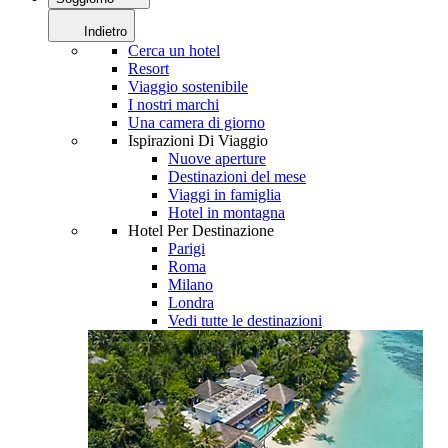
Indietro
Cerca un hotel
Resort
Viaggio sostenibile
I nostri marchi
Una camera di giorno
Ispirazioni Di Viaggio
Nuove aperture
Destinazioni del mese
Viaggi in famiglia
Hotel in montagna
Hotel Per Destinazione
Parigi
Roma
Milano
Londra
Vedi tutte le destinazioni