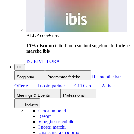
ALL Accor+ ibis
15% disconto
tutto l'anno sui tuoi soggiorni in
tutte le
marche ibis
ISCRIVITI ORA
Più
Ristoranti e bar
Soggiorno
Programma fedeltà
Offerte
I nostri partner
Gift Card
Attività
Meetings & Events
Professionali
Indietro
Cerca un hotel
Resort
Viaggio sostenibile
I nostri marchi
Una camera di giorno