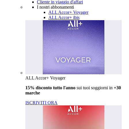
Cliente in viaggio d'affari
I nostri abbonamenti
ALL Accor+ Voyager
ALL Accor+ ibis
ALL Accor+ Voyager
15% disconto tutto l'anno
sui tuoi soggiorni in
+30
marche
ISCRIVITI ORA