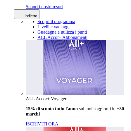
Scopri i nostri resort
Indietro
Scopri il programma
Livelli e vantaggi
Guadagna e utilizza i punti
ALL Accor+ Abbonamenti
ALL Accor+ Voyager
15% di sconto tutto l'anno
sui tuoi soggiorni in
+30
marchi
ISCRIVITI ORA