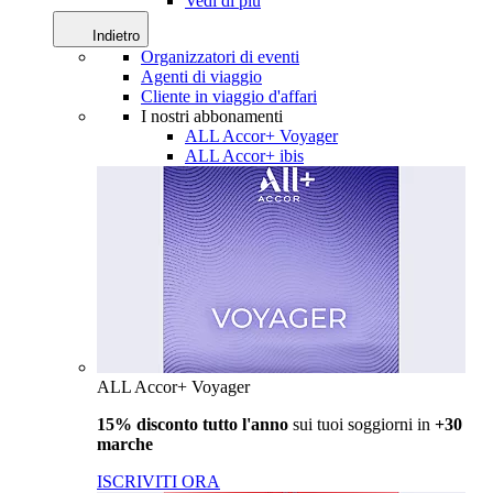
Vedi di più
Indietro
Organizzatori di eventi
Agenti di viaggio
Cliente in viaggio d'affari
I nostri abbonamenti
ALL Accor+ Voyager
ALL Accor+ ibis
ALL Accor+ Voyager
15% disconto tutto l'anno
sui tuoi soggiorni in
+30
marche
ISCRIVITI ORA