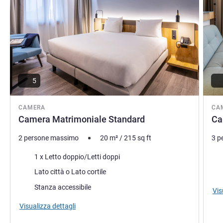
5
CAMERA
CA
Camera Matrimoniale Standard
Ca
2 persone massimo
20
m²
/
215
sq ft
3 p
Biancheria da letto
Bia
1 x Letto doppio/Letti doppi
Vista:
Vist
Lato città o Lato cortile
Stanza accessibile
Vis
Visualizza dettagli