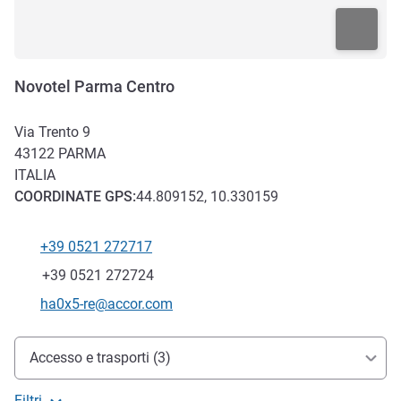
Novotel Parma Centro
Via Trento 9
43122
PARMA
ITALIA
COORDINATE
GPS
:
44.809152, 10.330159
+39 0521 272717
Telefono
Fax
+39 0521 272724
E-mail di contatto
ha0x5-re@accor.com
Accesso e trasporti
Accesso e trasporti (3)
Filtri