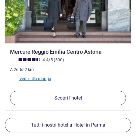
4 stelle
Mercure Reggio Emilia Centro Astoria
Giudizio clienti (Valutazione ALL)
recensioni
4.4/5
(590
)
A
26.652
km
vedi sulla mappa
Scopri l'hotel
Tutti i nostri hotel a Hotel in Parma