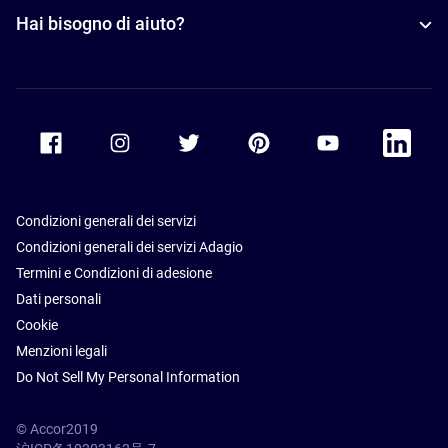
Hai bisogno di aiuto?
Accor Facebook
Accor Instagram
Accor Twitter
Accor Pinterest
Accor Youtube
Accor Li
Condizioni generali dei servizi
Condizioni generali dei servizi Adagio
Termini e Condizioni di adesione
Dati personali
Cookie
Menzioni legali
Do Not Sell My Personal Information
© Accor2019