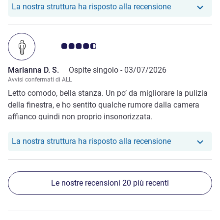
essere definita tale, direi poco più grande di una semplice
Il nostro hote
La nostra struttura ha risposto alla recensione
vasca.
Giudizio clienti 4.5/5
Marianna D. S.
Ospite singolo -
03/07/2026
Avvisi confermati di ALL
Letto comodo, bella stanza. Un po’ da migliorare la pulizia
della finestra, e ho sentito qualche rumore dalla camera
affianco quindi non proprio insonorizzata.
Il nostro hote
La nostra struttura ha risposto alla recensione
Le nostre recensioni 20 più recenti