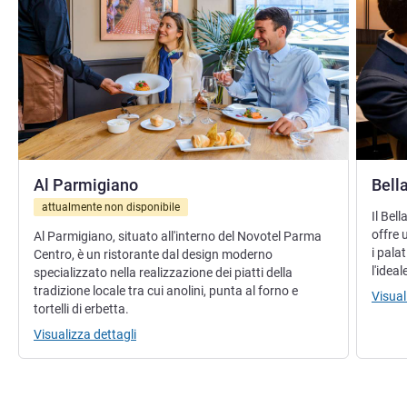
Al Parmigiano
Bell
attualmente non disponibile
Il Bell
offre 
Al Parmigiano, situato all'interno del Novotel Parma
i pala
Centro, è un ristorante dal design moderno
l'idea
specializzato nella realizzazione dei piatti della
tradizione locale tra cui anolini, punta al forno e
Visual
tortelli di erbetta.
Visualizza dettagli