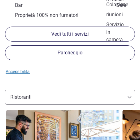
Colazione
Bar
Sale
riunioni
Proprietà 100% non fumatori
Servizio
in
Vedi tutti i servizi
camera
Parcheggio
Accessibilità
Ristoranti
Visualizza dettagli
Visualizz