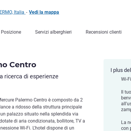
ERMO, Italia
-
Vedi la mappa
Posizione
Servizi alberghieri
Recensioni clienti
mo Centro
I plus del
la ricerca di esperienze
Wi-Fi
Il tu
benv
l Mercure Palermo Centro è composto da 2
all'u
dance a ridosso della struttura principale
zamp
 un palazzo situato nella splendida via
tate di aria condizionata, bollitore, TV a
La n
nessione Wi-Fi. L'hotel dispone di un
con 