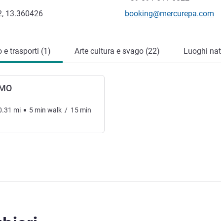
E-mail di contatto
, 13.360426
booking@mercurepa.com
e trasporti (1)
Arte cultura e svago (22)
Luoghi natu
RMO
0.31
mi
5
min
walk
/
15
min