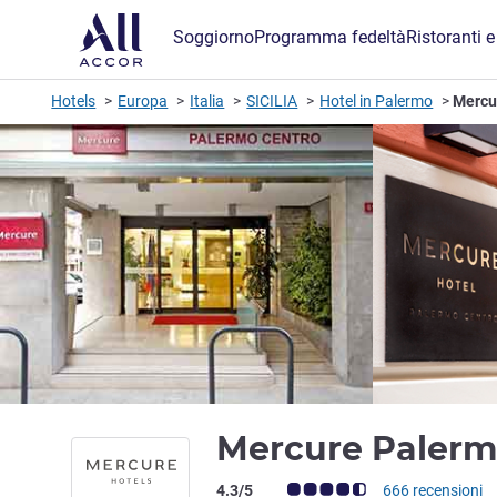
Soggiorno
Programma fedeltà
Ristoranti e
Hotels
Europa
Italia
SICILIA
Hotel in Palermo
Mercu
Mercure Palerm
Giudizio clienti (Valutazione ALL)
4.3/5
666 recensioni