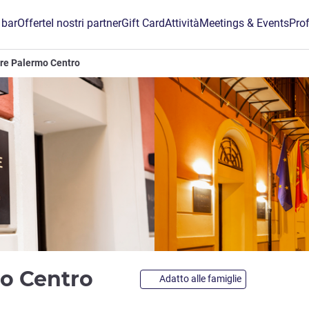
 bar
Offerte
I nostri partner
Gift Card
Attività
Meetings & Events
Prof
re Palermo Centro
4 stelle
o Centro
Adatto alle famiglie