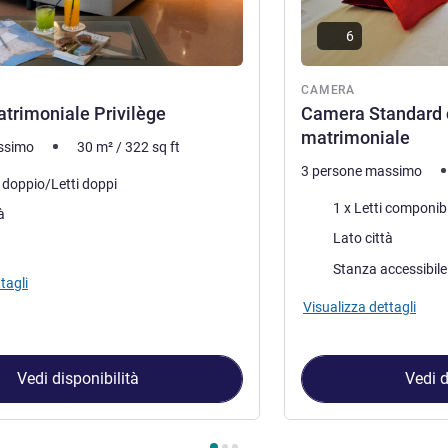
6
ra
CAMERA
trimoniale Privilège
Camera Standard c
matrimoniale
ssimo
30
m²
/
322
sq ft
3 persone massimo
letto
o doppio/Letti doppi
Biancheria da letto
1 x Letti componibi
à
Vista:
Lato città
Stanza accessibile
tagli
Visualizza dettagli
Vedi disponibilità
Vedi d
amera 1 : Camera Matrimoniale Privilège , Camera 2 : Camera St