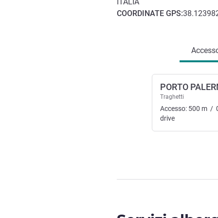
ITALIA
COORDINATE
GPS
:
38.123982
Accesso e trasporti
Accesso 
PORTO PALE
Traghetti
Accesso:
500
m
/
drive