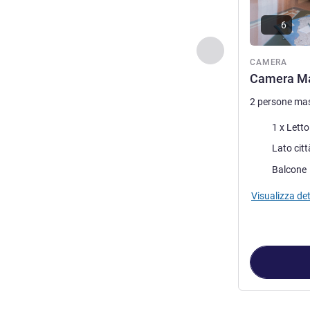
6
Precedente - Came
CAMERA
Camera Ma
2 persone ma
Biancheria da 
1 x Lett
Vista:
Lato citt
Più alloggi:
Balcone
Visualizza det
Pagina
1
di
3
, C