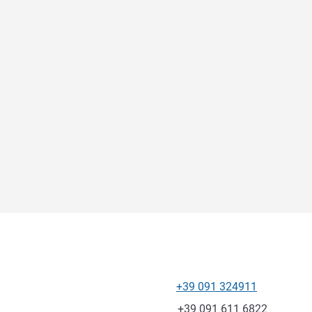
+39 091 324911
Telefono
Fax
+39 091 611 6822