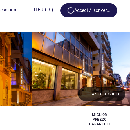
Loading...
essionali
IT
EUR
(€)
Accedi / Iscriversi
47 FOTO/VIDEO
MIGLIOR
PREZZO
GARANTITO