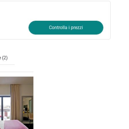
Controlla i prezzi
 (2)
Visualizza dettagli