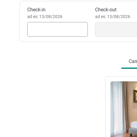
Andrea Stancato, Gestione h
Prenota questo hotel
Check-in
Check-out
ad es: 13/08/2026
ad es: 13/08/2026
Cam
Visualizza det