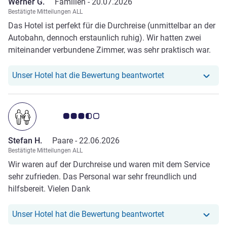
Werner G.
Familien -
20.07.2026
reichhaltig u appetitlich, für jeden Geschmack war etwas
Bestätigte Mitteilungen ALL
dabei. Die Anordnung der Getränke sowie Kaffe/Tee hat
Das Hotel ist perfekt für die Durchreise (unmittelbar an der
mir gut gefallen Kein Suchen! Ich werde wieder für die
Autobahn, dennoch erstaunlich ruhig). Wir hatten zwei
Rückreise buchen!
miteinander verbundene Zimmer, was sehr praktisch war.
Die Zimmer waren komfortabel das Frühstück war sehr
gut, das Personal war freundlich - alles bestens!
Unser Hotel hat r
Unser Hotel hat die Bewertung beantwortet
Note Kundenmeinungen 3.5/5
Stefan H.
Paare -
22.06.2026
Bestätigte Mitteilungen ALL
Wir waren auf der Durchreise und waren mit dem Service
sehr zufrieden. Das Personal war sehr freundlich und
hilfsbereit. Vielen Dank
Unser Hotel hat r
Unser Hotel hat die Bewertung beantwortet