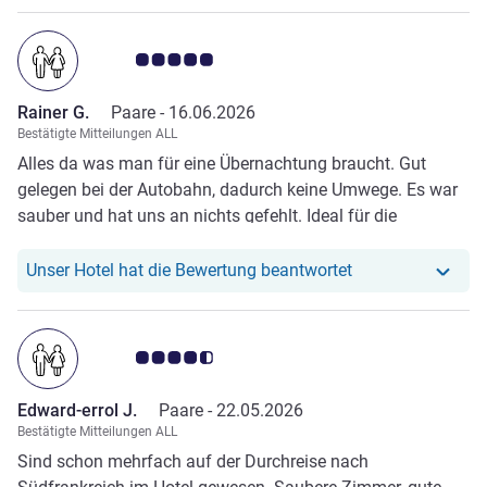
Note Kundenmeinungen 5.0/5
Rainer G.
Paare -
16.06.2026
Bestätigte Mitteilungen ALL
Alles da was man für eine Übernachtung braucht. Gut
gelegen bei der Autobahn, dadurch keine Umwege. Es war
sauber und hat uns an nichts gefehlt. Ideal für die
Rückreise aus Spanien. Wäre auch das nächste Mal unsere
Wahl.
Unser Hotel hat r
Unser Hotel hat die Bewertung beantwortet
Note Kundenmeinungen 4.5/5
Edward-errol J.
Paare -
22.05.2026
Bestätigte Mitteilungen ALL
Sind schon mehrfach auf der Durchreise nach