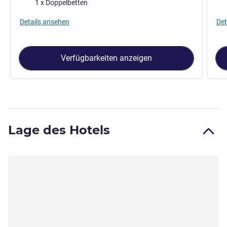
Bettwäsche
Bet
1 x Doppelbetten
Details ansehen
Det
Verfügbarkeiten anzeigen
Lage des Hotels