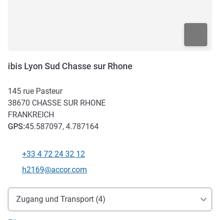
ibis Lyon Sud Chasse sur Rhone
145 rue Pasteur
38670
CHASSE SUR RHONE
FRANKREICH
GPS
:
45.587097, 4.787164
+33 4 72 24 32 12
Tel
Kontakt-E-Mail
h2169@accor.com
Erreichbarkeit und Anbindung
Zugang und Transport (4)