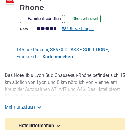
3 Sterne
Rhone
Familienfreundlich
Öko-zertifiziert
Note Kundenmeinungen (Bewertung ALL)
586 Bewertungen
4.5/5
145 rue Pasteur, 38670 CHASSE SUR RHONE,
Frankreich
-
Karte ansehen
Das Hotel ibis Lyon Sud Chasse-sur-Rhône befindet sich 15
Beschreibung
km südlich von Lyon und 8 km nördlich von Vienne, am
Kreuz der Autobahnen A7, A47 und A46. Das Hotel bietet
58 schallisolierte Zimmer mit Klimaanlage
(Verbindungszimmer) und kostenfreiem WIFI sowie 2
Mehr anzeigen
Tagungsräume, einen kostenfreien Parkplatz (nachts
ibis Lyon Sud Chasse sur Rhone
abgeschlossen) und eine Bar mit 24-Stunden-Snack-
Service. In unserem Restaurant Pasta Pizza werden jeden
Hotelinformation