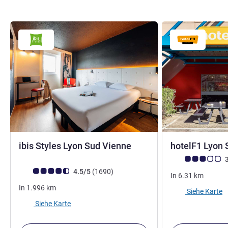
3 Sterne
ibis Styles Lyon Sud Vienne
hotelF1 Lyon 
Note Kundenmein
3
Note Kundenmeinungen (Bewertung ALL)
Bewertungen
4.5/5
(1690
)
In
6.31
km
In
1.996
km
Siehe Karte
Siehe Karte