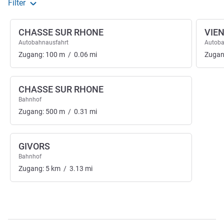
Filter
CHASSE SUR RHONE
VIE
Autobahnausfahrt
Autoba
Zugang:
100
m
/
0.06
mi
Zugan
CHASSE SUR RHONE
Bahnhof
Zugang:
500
m
/
0.31
mi
GIVORS
Bahnhof
Zugang:
5
km
/
3.13
mi