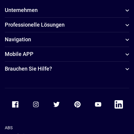
Unternehmen
Professionelle Lösungen
Navigation
Mobile APP
Brauchen Sie Hilfe?
Accor Facebook
Accor Instagram
Accor Twitter
Accor Pinterest
Accor Youtube
Accor Li
ABS