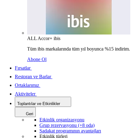
ALL Accor+ ibis
Tüm ibis markalarında tüm yıl boyunca %15 indirim.
Abone Ol
Fırsatlar
Restoran ve Barlar
Ortaklarımız
Aktiviteler
Toplantılar ve Etkinlikler
Geri
Etkinlik organizasyonu
Grup rezervasyonu (+8 oda)
Sadakat programının avantajları
Etkinlik türleri