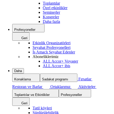
Toplantılar
Özel etkinlikler
Seminerler
Kongreler
Daha fazla
Profesyoneller
Geri
Etkinlik Organizatörleri
Seyahat Profesyonelleri
İş Amaçlı Seyahat Edenler
Aboneliklerimiz
ALL Accor+ Voyager
ALL Accor+ ibis
Daha
Fırsatlar
Konaklama
Sadakat programı
Restoran ve Barlar
Ortaklarımız
Aktiviteler
Toplantılar ve Etkinlikler
Profesyoneller
Geri
Tatil köyleri
Sürdürülebilirlik