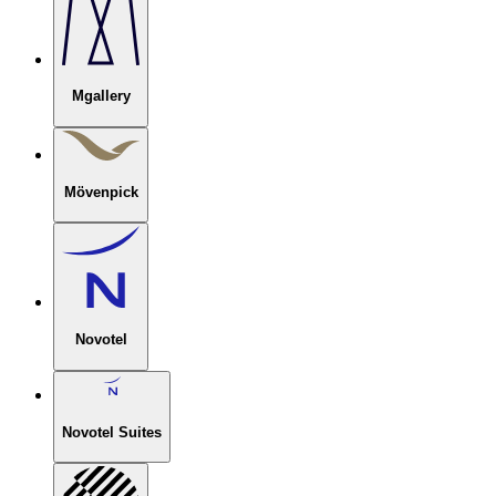
Mgallery
Mövenpick
Novotel
Novotel Suites