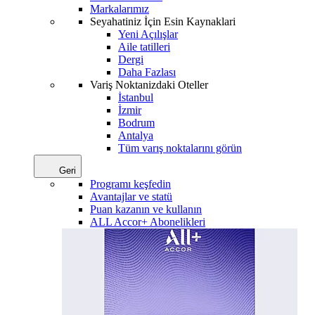
Markalarımız
Seyahatiniz İçin Esin Kaynaklari
Yeni Açılışlar
Aile tatilleri
Dergi
Daha Fazlası
Variş Noktanizdaki Oteller
İstanbul
İzmir
Bodrum
Antalya
Tüm varış noktalarını görün
Geri
Programı keşfedin
Avantajlar ve statü
Puan kazanın ve kullanın
ALL Accor+ Abonelikleri