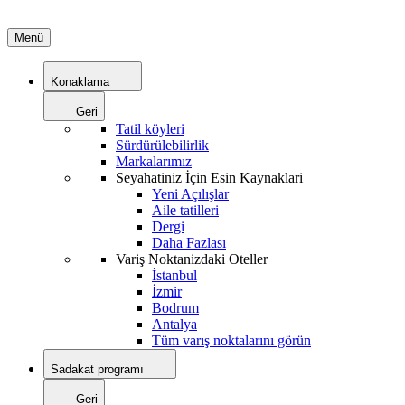
Menü
Konaklama
Geri
Tatil köyleri
Sürdürülebilirlik
Markalarımız
Seyahatiniz İçin Esin Kaynaklari
Yeni Açılışlar
Aile tatilleri
Dergi
Daha Fazlası
Variş Noktanizdaki Oteller
İstanbul
İzmir
Bodrum
Antalya
Tüm varış noktalarını görün
Sadakat programı
Geri