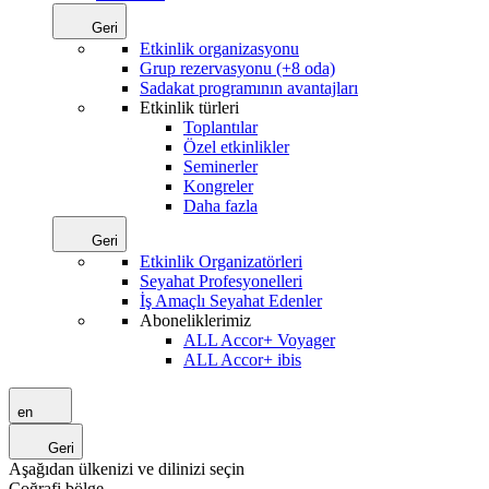
Geri
Etkinlik organizasyonu
Grup rezervasyonu (+8 oda)
Sadakat programının avantajları
Etkinlik türleri
Toplantılar
Özel etkinlikler
Seminerler
Kongreler
Daha fazla
Geri
Etkinlik Organizatörleri
Seyahat Profesyonelleri
İş Amaçlı Seyahat Edenler
Aboneliklerimiz
ALL Accor+ Voyager
ALL Accor+ ibis
en
Geri
Aşağıdan ülkenizi ve dilinizi seçin
Coğrafi bölge