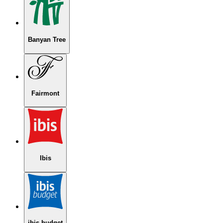
Banyan Tree
Fairmont
Ibis
ibis budget