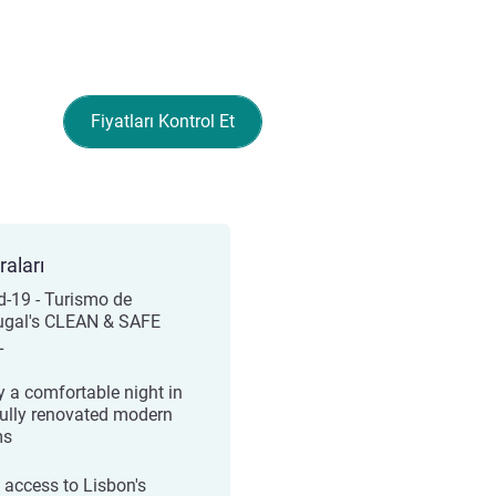
Fiyatları Kontrol Et
raları
d-19 - Turismo de
ugal's CLEAN & SAFE
L
y a comfortable night in
fully renovated modern
ms
 access to Lisbon's