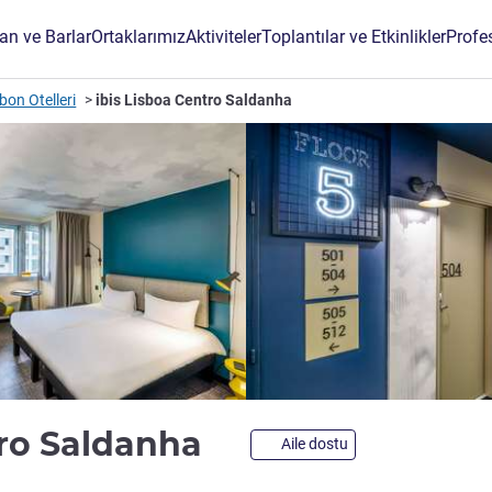
an ve Barlar
Ortaklarımız
Aktiviteler
Toplantılar ve Etkinlikler
Profe
bon Otelleri
ibis Lisboa Centro Saldanha
2 yıldız
tro Saldanha
Aile dostu