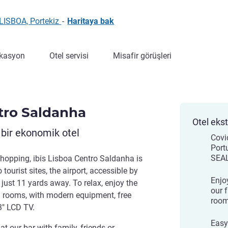
 LISBOA, Portekiz
-
Haritaya bak
kasyon
Otel servisi
Misafir görüşleri
ntro Saldanha
Otel ekst
r bir ekonomik otel
Covi
Port
SEA
 shopping, ibis Lisboa Centro Saldanha is
o tourist sites, the airport, accessible by
Enjo
r just 11 yards away. To relax, enjoy the
our 
 rooms, with modern equipment, free
roo
3" LCD TV.
Easy
at our bar with family, friends or