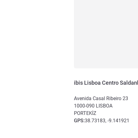
ibis Lisboa Centro Salda
Avenida Casal Ribeiro 23
1000-090
LISBOA
PORTEKIZ
GPS
:
38.73183, -9.141921
Erişim ve ulaşım