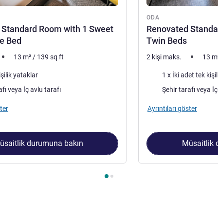
ODA
 Standard Room with 1 Sweet
Renovated Standa
ze Bed
Twin Beds
13
m²
/
139
sq ft
2 kişi maks.
13
m
Şilte
işilik yataklar
1 x İki adet tek kişi
Manzara:
Şehir tarafı veya İç avlu tarafı
Şehi
ter
Ayrıntıları göster
üsaitlik durumuna bakın
Müsaitlik
 1 : Renovated Standard Room with 1 Sweet Double Size Bed ,