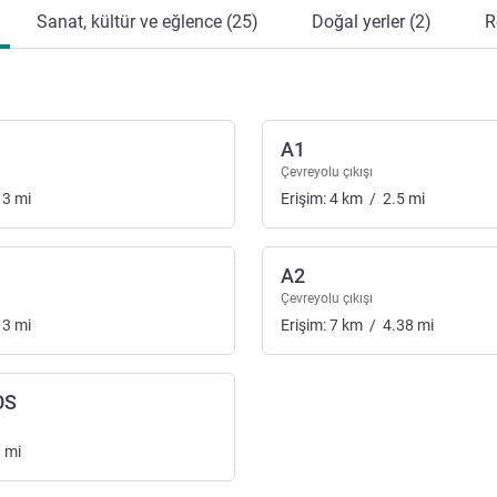
Sanat, kültür ve eğlence (25)
Doğal yerler (2)
R
A1
Çevreyolu çıkışı
13
mi
Erişim:
4
km
/
2.5
mi
A2
Çevreyolu çıkışı
13
mi
Erişim:
7
km
/
4.38
mi
OS
3
mi