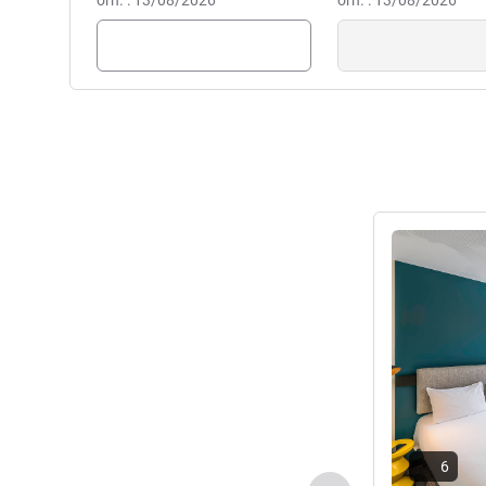
örn. : 13/08/2026
örn. : 13/08/2026
Ayrıntıları gös
6