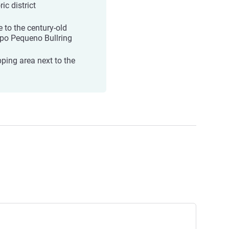
ric district
e to the century-old
o Pequeno Bullring
ping area next to the
l