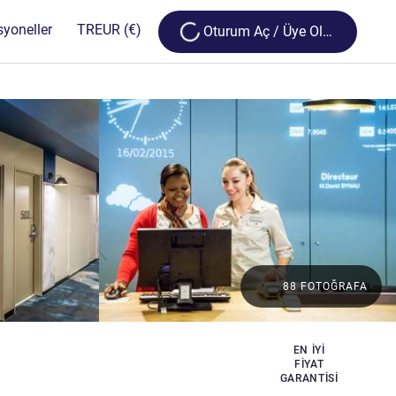
Loading...
syoneller
TR
EUR
(€)
Oturum Aç / Üye Olun
88 FOTOĞRAFA
EN IYI
FIYAT
GARANTISI