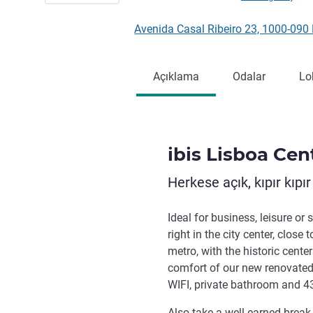
Avenida Casal Ribeiro 23, 1000-090
Açıklama
Odalar
Lo
ibis Lisboa Ce
Herkese açık, kıpır kıpı
Ideal for business, leisure or
right in the city center, close t
metro, with the historic cente
comfort of our new renovated
WIFI, private bathroom and 4
Also take a well-earned break 