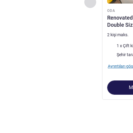
Önceki - Oda
ODA
Renovated
Double Si
2 kişi maks.
Şilte
1 x Çift k
Manzara:
Ayrıntıları gös
M
Sayfa
1
/
2
, Oda