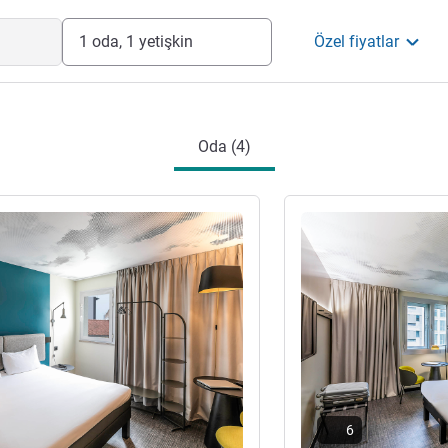
1 oda, 1 yetişkin
Özel fiyatlar
Oda (4)
ter
Ayrıntıları göster
6