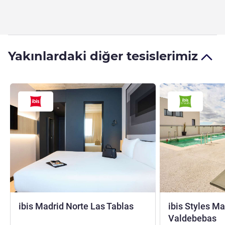
Yakınlardaki diğer tesislerimiz
2 yıldız
ibis Madrid Norte Las Tablas
ibis Styles Ma
3
Valdebebas