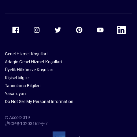
Accor Facebook
Accor Instagram
Accor Twitter
Accor Pinterest
Accor Youtube
Accor Li
Genel Hizmet Koşullari
Adagio Genel Hizmet Koşullari
Üyelik Hüküm ve Koşulları
Kişisel bilgiler
Tanımlama Bilgileri
Yasal uyarı
Do Not Sell My Personal Information
© Accor2019
沪ICP备10203162号-7
SSL Secure – globalSign