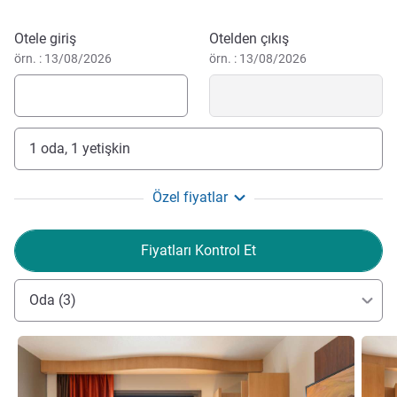
long day of work or leisure. See you soon!"
Bu otelde rezervasyon yaptırın
Beatriz Aguirre Otel Yönetimi
Otele giriş
Otelden çıkış
örn. : 13/08/2026
örn. : 13/08/2026
1 oda, 1 yetişkin
Özel fiyatlar
Fiyatları Kontrol Et
Oda (3)
Ayrıntıları göster
Ayrıntı