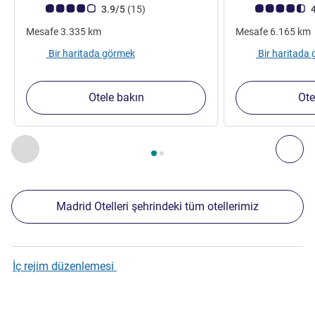
Avis müşterileri puanı (ALL Puanlama)
görüş
Avis müşterileri 
3.9/5
(15
)
4
Mesafe
3.335
km
Mesafe
6.165
km
Bir haritada görmek
Bir haritada
Otele bakın
Ote
Sayfa
1
/
2
, Yakınlardaki diğer tesislerimiz 1 :, Yakınlardaki diğ
Önceki - Yakınlardaki diğer tesislerimiz
Sonr
Madrid Otelleri şehrindeki tüm otellerimiz
İç rejim düzenlemesi