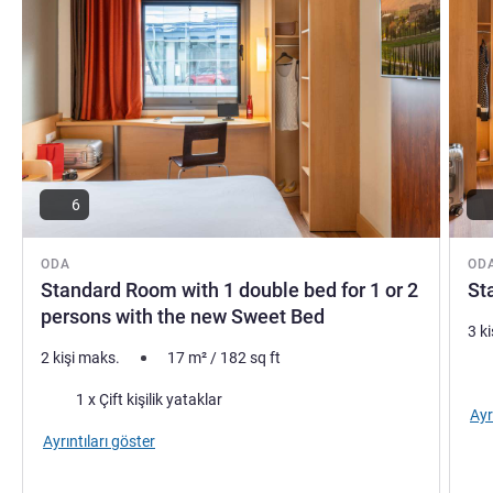
6
ODA
OD
Standard Room with 1 double bed for 1 or 2
St
persons with the new Sweet Bed
3 k
2 kişi maks.
17
m²
/
182
sq ft
Şilt
Şilte
1 x Çift kişilik yataklar
Ayr
Ayrıntıları göster