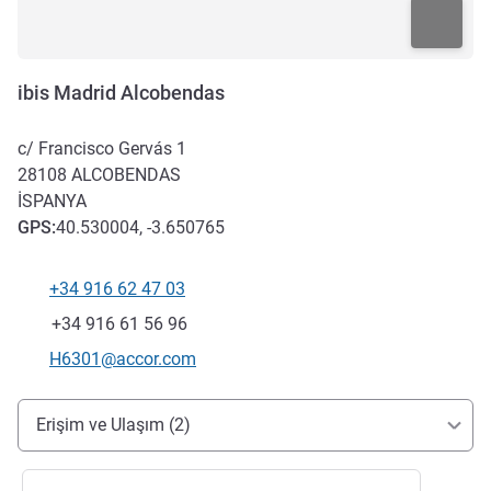
ibis Madrid Alcobendas
c/ Francisco Gervás 1
28108
ALCOBENDAS
İSPANYA
GPS
:
40.530004, -3.650765
+34 916 62 47 03
Telefon
Faks
+34 916 61 56 96
İletişim için e-posta
H6301@accor.com
Erişim ve ulaşım
Erişim ve Ulaşım (2)