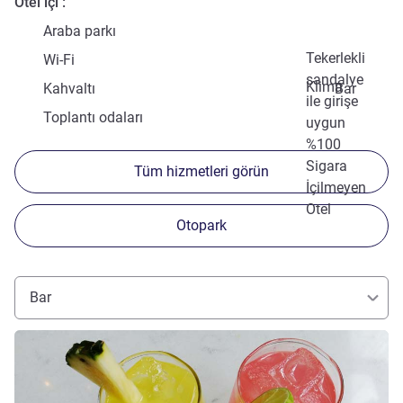
Otel içi
Araba parkı
Tekerlekli
Wi-Fi
sandalye
Klima
Kahvaltı
Bar
ile girişe
Toplantı odaları
uygun
%100
Sigara
Tüm hizmetleri görün
İçilmeyen
Otel
Otopark
Bar
Ayrıntıları göster